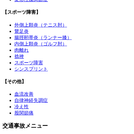
【スポーツ障害】
外側上顆炎（テニス肘）
鵞足炎
腸脛靭帯炎（ランナー膝）
内側上顆炎（ゴルフ肘）
肉離れ
捻挫
スポーツ障害
シンスプリント
【その他】
血流改善
自律神経失調症
冷え性
股関節痛
交通事故メニュー