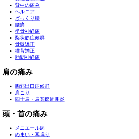
背中の痛み
ヘルニア
ぎっくり腰
腰痛
坐骨神経痛
梨状筋症候群
骨盤矯正
猫背矯正
肋間神経痛
肩の痛み
胸郭出口症候群
肩こり
四十肩・肩関節周囲炎
頭・首の痛み
メニエール病
めまい・耳鳴り