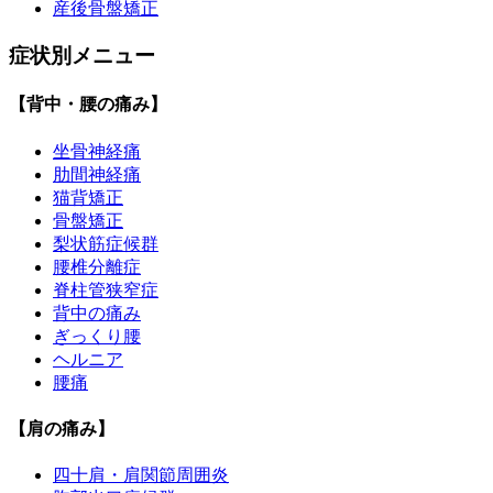
産後骨盤矯正
症状別メニュー
【背中・腰の痛み】
坐骨神経痛
肋間神経痛
猫背矯正
骨盤矯正
梨状筋症候群
腰椎分離症
脊柱管狭窄症
背中の痛み
ぎっくり腰
ヘルニア
腰痛
【肩の痛み】
四十肩・肩関節周囲炎