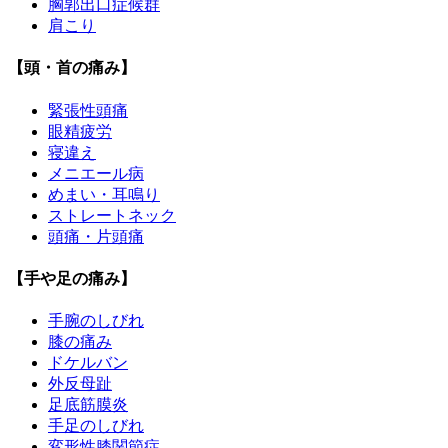
胸郭出口症候群
肩こり
【頭・首の痛み】
緊張性頭痛
眼精疲労
寝違え
メニエール病
めまい・耳鳴り
ストレートネック
頭痛・片頭痛
【手や足の痛み】
手腕のしびれ
膝の痛み
ドケルバン
外反母趾
足底筋膜炎
手足のしびれ
変形性膝関節症