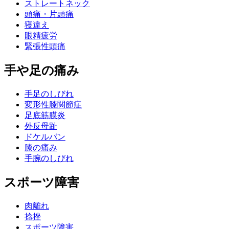
ストレートネック
頭痛・片頭痛
寝違え
眼精疲労
緊張性頭痛
手や足の痛み
手足のしびれ
変形性膝関節症
足底筋膜炎
外反母趾
ドケルバン
膝の痛み
手腕のしびれ
スポーツ障害
肉離れ
捻挫
スポーツ障害