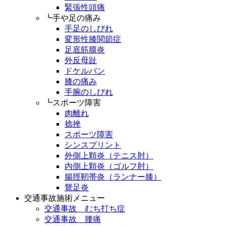
緊張性頭痛
┗手や足の痛み
手足のしびれ
変形性膝関節症
足底筋膜炎
外反母趾
ドケルバン
膝の痛み
手腕のしびれ
┗スポーツ障害
肉離れ
捻挫
スポーツ障害
シンスプリント
外側上顆炎（テニス肘）
内側上顆炎（ゴルフ肘）
腸脛靭帯炎（ランナー膝）
鵞足炎
交通事故施術メニュー
交通事故 むち打ち症
交通事故 腰痛