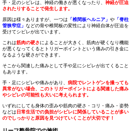
手・足のシビレは、神経の働きが悪くなったり、
神経が圧迫
されたりすることで発生します。
原因は様々ありますが、一つは
「椎間板ヘルニア」
や
「脊柱
管狭窄症」
などの骨や椎間板の変性により神経自体が圧迫を
受けてシビレが出ています。
これは
筋肉の硬さ
によることが大きく、筋肉が硬くなり機能
が悪くなってくるとトリガーポイントという痛みの引き金に
なるような硬さができます。
そこから関連した痛みとして手や足にシビレが出てくること
もあります。
手・足にシビレや痛みがあり、
病院でレントゲンを撮っても
異常がない場合、このトリガーポイントによる関連した痛み
やシビレの可能性も大いに考えられます。
いずれにしても身体の歪みや筋肉の硬さ・コリ・痛み・姿勢
などは
日常生活での負担がシビレに関係していることが多い
のでしっかりと原因を見つけていくことが大切です！
リーフ整骨院での施術