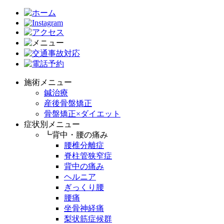
施術メニュー
鍼治療
産後骨盤矯正
骨盤矯正×ダイエット
症状別メニュー
┗背中・腰の痛み
腰椎分離症
脊柱管狭窄症
背中の痛み
ヘルニア
ぎっくり腰
腰痛
坐骨神経痛
梨状筋症候群