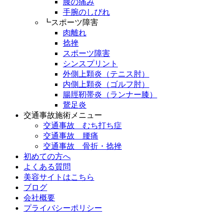
膝の痛み
手腕のしびれ
┗スポーツ障害
肉離れ
捻挫
スポーツ障害
シンスプリント
外側上顆炎（テニス肘）
内側上顆炎（ゴルフ肘）
腸脛靭帯炎（ランナー膝）
鵞足炎
交通事故施術メニュー
交通事故 むち打ち症
交通事故 腰痛
交通事故 骨折・捻挫
初めての方へ
よくある質問
美容サイトはこちら
ブログ
会社概要
プライバシーポリシー