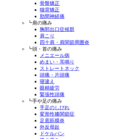
骨盤矯正
猫背矯正
肋間神経痛
┗肩の痛み
胸郭出口症候群
肩こり
四十肩・肩関節周囲炎
┗頭・首の痛み
メニエール病
めまい・耳鳴り
ストレートネック
頭痛・片頭痛
寝違え
眼精疲労
緊張性頭痛
┗手や足の痛み
手足のしびれ
変形性膝関節症
足底筋膜炎
外反母趾
ドケルバン