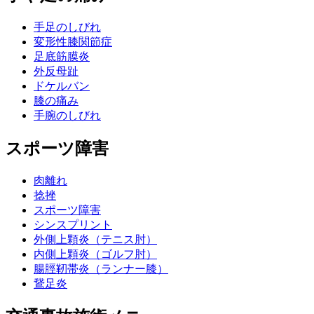
手足のしびれ
変形性膝関節症
足底筋膜炎
外反母趾
ドケルバン
膝の痛み
手腕のしびれ
スポーツ障害
肉離れ
捻挫
スポーツ障害
シンスプリント
外側上顆炎（テニス肘）
内側上顆炎（ゴルフ肘）
腸脛靭帯炎（ランナー膝）
鵞足炎