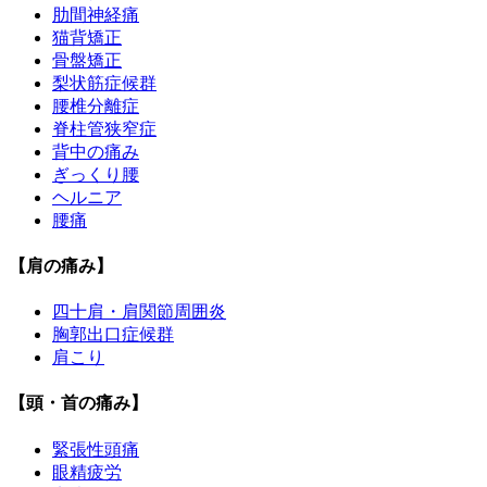
肋間神経痛
猫背矯正
骨盤矯正
梨状筋症候群
腰椎分離症
脊柱管狭窄症
背中の痛み
ぎっくり腰
ヘルニア
腰痛
【肩の痛み】
四十肩・肩関節周囲炎
胸郭出口症候群
肩こり
【頭・首の痛み】
緊張性頭痛
眼精疲労