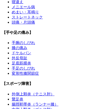
寝違え
メニエール病
めまい・耳鳴り
ストレートネック
頭痛・片頭痛
【手や足の痛み】
手腕のしびれ
膝の痛み
ドケルバン
外反母趾
足底筋膜炎
手足のしびれ
変形性膝関節症
【スポーツ障害】
外側上顆炎（テニス肘）
鵞足炎
腸脛靭帯炎（ランナー膝）