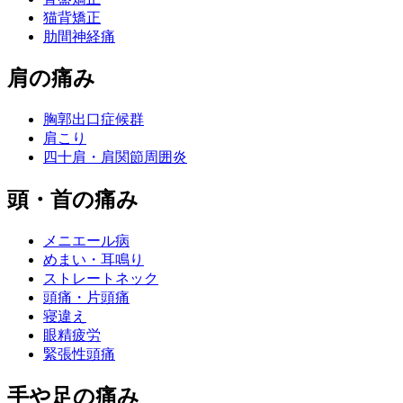
猫背矯正
肋間神経痛
肩の痛み
胸郭出口症候群
肩こり
四十肩・肩関節周囲炎
頭・首の痛み
メニエール病
めまい・耳鳴り
ストレートネック
頭痛・片頭痛
寝違え
眼精疲労
緊張性頭痛
手や足の痛み