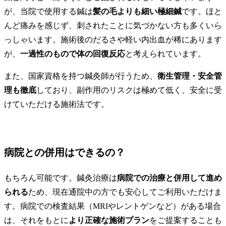
が、当院で使用する鍼は
髪の毛よりも細い極細鍼
です。ほと
んど痛みを感じず、刺されたことに気づかない方も多くいら
っしゃいます。施術後のだるさや軽い内出血が稀にあります
が、
一過性のもので体の回復反応
と考えられています。
また、国家資格を持つ鍼灸師が行うため、
衛生管理・安全管
理も徹底
しており、副作用のリスクは極めて低く、安全に受
けていただける施術法です。
病院との併用はできるの？
もちろん可能です。鍼灸治療は
病院での治療と併用して進め
られる
ため、現在通院中の方でも安心してご利用いただけま
す。病院での検査結果（MRIやレントゲンなど）がある場合
は、それをもとに
より正確な施術プラン
をご提案することも