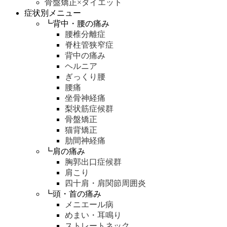
骨盤矯正×ダイエット
症状別メニュー
┗背中・腰の痛み
腰椎分離症
脊柱管狭窄症
背中の痛み
ヘルニア
ぎっくり腰
腰痛
坐骨神経痛
梨状筋症候群
骨盤矯正
猫背矯正
肋間神経痛
┗肩の痛み
胸郭出口症候群
肩こり
四十肩・肩関節周囲炎
┗頭・首の痛み
メニエール病
めまい・耳鳴り
ストレートネック