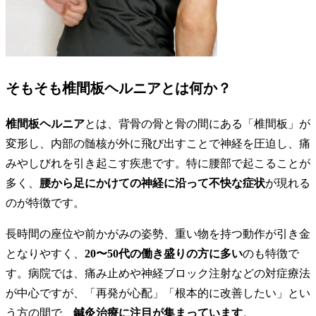
そもそも椎間板ヘルニアとは何か？
椎間板ヘルニア
とは、背骨の骨と骨の間にある「椎間板」が
変形し、内部の髄核が外に飛び出すことで神経を圧迫し、痛
みやしびれを引き起こす疾患です。特に腰部で起こることが
多く、
腰から足にかけての神経に沿って不快な症状
が現れる
のが特徴です。
長時間の座位や前かがみの姿勢、重い物を持つ動作が引き金
となりやすく、
20〜50代の働き盛りの方に多い
のも特徴で
す。病院では、痛み止めや神経ブロック注射などの対症療法
が中心ですが、「再発が心配」「根本的に改善したい」とい
う方の間で、
鍼灸治療に注目が集まっています
。