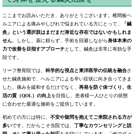
ここまでお読みいただき、ありがとうございます。椎間板ヘ
ルニアによる痛みやしびれで悩まれている方にとって、
「鍼
灸」という選択肢はまだまだ身近な存在ではないかもしれま
せん
。しかし、薬に頼らず、手術を回避しながら
身体本来の
力で改善を目指すアプローチ
として、鍼灸は非常に有効な手
段です。
リーフ整骨院では、
科学的な視点と東洋医学の伝統を融合
さ
せた鍼灸施術で、ヘルニアによる辛い症状に向き合ってきま
した。痛みを緩和するだけでなく、
再発を防ぐ体づくり、生
活の質（QOL）の向上
を目指し、患者様一人ひとりの状態
に合わせた最適な施術をご提供しています。
初めての方には特に、
不安や疑問を抱えてご来院される方が
多い
です。だからこそ当院では、
丁寧なカウンセリングと説
明、そして寄り添った対応
を大切にしています。「他でダメ