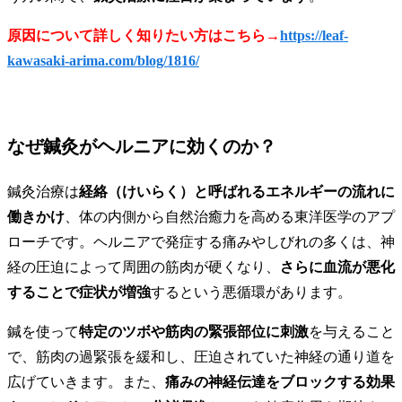
原因について詳しく知りたい方はこちら→
https://leaf-
kawasaki-arima.com/blog/1816/
なぜ鍼灸がヘルニアに効くのか？
鍼灸治療は
経絡（けいらく）と呼ばれるエネルギーの流れに
働きかけ
、体の内側から自然治癒力を高める東洋医学のアプ
ローチです。ヘルニアで発症する痛みやしびれの多くは、神
経の圧迫によって周囲の筋肉が硬くなり、
さらに血流が悪化
することで症状が増強
するという悪循環があります。
鍼を使って
特定のツボや筋肉の緊張部位に刺激
を与えること
で、筋肉の過緊張を緩和し、圧迫されていた神経の通り道を
広げていきます。また、
痛みの神経伝達をブロックする効果