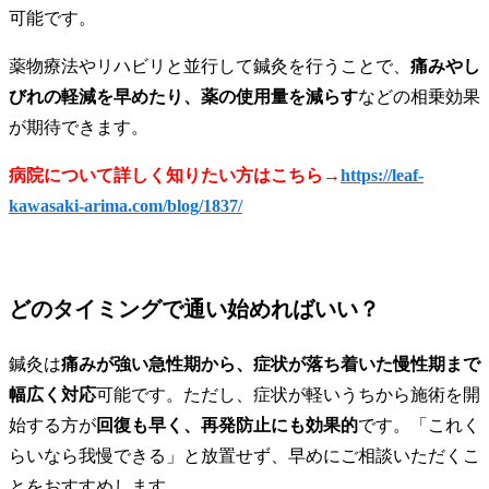
可能です。
薬物療法やリハビリと並行して鍼灸を行うことで、
痛みやし
びれの軽減を早めたり、薬の使用量を減らす
などの相乗効果
が期待できます。
病院について詳しく知りたい方はこちら→
https://leaf-
kawasaki-arima.com/blog/1837/
どのタイミングで通い始めればいい？
鍼灸は
痛みが強い急性期から、症状が落ち着いた慢性期まで
幅広く対応
可能です。ただし、症状が軽いうちから施術を開
始する方が
回復も早く、再発防止にも効果的
です。「これく
らいなら我慢できる」と放置せず、早めにご相談いただくこ
とをおすすめします。