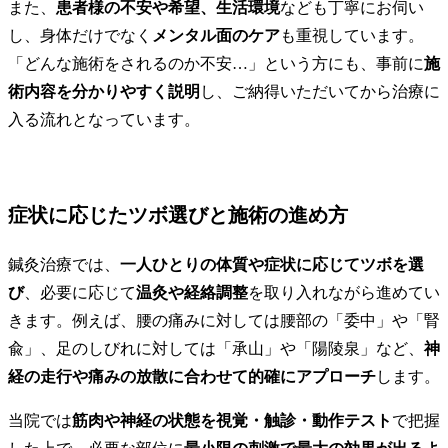
また、
患者様の不安や希望、生活環境
なども丁寧にお伺い
し、身体だけでなく
メンタル面のケア
も重視しています。
「どんな施術をされるのか不安…」という方にも、事前に
施
術内容を分かりやすく説明
し、ご納得いただいてから治療に
入る流れとなっています。
症状に応じたツボ選びと施術の進め方
鍼灸治療では、
一人ひとりの体質や症状に応じてツボを選
び
、必要に応じて
温灸や経絡調整
を取り入れながら進めてい
きます。例えば、腰の痛みに対しては腰部の「委中」や「腎
兪」、足のしびれに対しては「承山」や「陽陵泉」など、
神
経の走行や痛みの放散に合わせて的確にアプローチ
します。
当院では
筋肉や神経の状態を視覚・触診・動作テスト
で把握