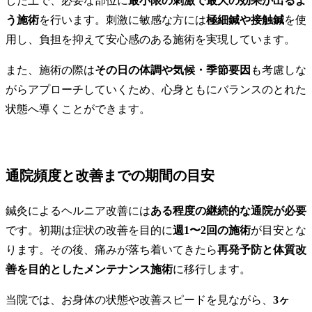
した上で、必要な部位に
最小限の刺激で最大の効果が出るよ
う施術
を行います。刺激に敏感な方には
極細鍼や接触鍼
を使
用し、負担を抑えて安心感のある施術を実現しています。
また、施術の際は
その日の体調や気候・季節要因
も考慮しな
がらアプローチしていくため、心身ともにバランスのとれた
状態へ導くことができます。
通院頻度と改善までの期間の目安
鍼灸によるヘルニア改善には
ある程度の継続的な通院が必要
です。初期は症状の改善を目的に
週1〜2回の施術
が目安とな
ります。その後、痛みが落ち着いてきたら
再発予防と体質改
善を目的としたメンテナンス施術
に移行します。
当院では、お身体の状態や改善スピードを見ながら、
3ヶ