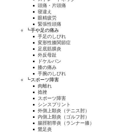
頭痛・片頭痛
寝違え
眼精疲労
緊張性頭痛
┗手や足の痛み
手足のしびれ
変形性膝関節症
足底筋膜炎
外反母趾
ドケルバン
膝の痛み
手腕のしびれ
┗スポーツ障害
肉離れ
捻挫
スポーツ障害
シンスプリント
外側上顆炎（テニス肘）
内側上顆炎（ゴルフ肘）
腸脛靭帯炎（ランナー膝）
鵞足炎