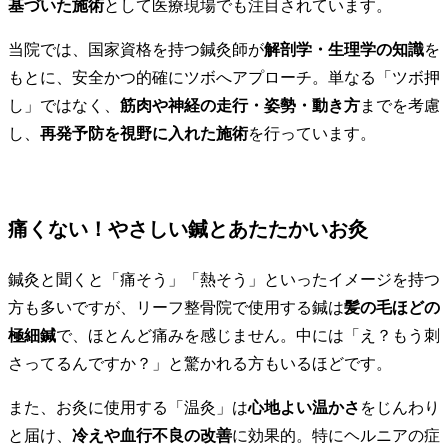
基づいた施術
として医療現場でも注目されています。
当院では、国家資格を持つ鍼灸師が
解剖学・生理学の知識
を
もとに、安全かつ的確にツボへアプローチ。単なる「ツボ押
し」ではなく、
筋肉や神経の走行・姿勢・動き方
までを考慮
し、
再発予防を視野に入れた施術
を行っています。
痛くない！やさしい鍼とあたたかいお灸
鍼灸と聞くと「痛そう」「熱そう」といったイメージを持つ
方も多いですが、リーフ整骨院で使用する鍼は
髪の毛ほどの
極細鍼
で、ほとんど痛みを感じません。中には「え？もう刺
さってるんですか？」と驚かれる方もいるほどです。
また、お灸に使用する「温灸」は
心地よい温かさ
をじんわり
と届け、
冷えや血行不良の改善
に効果的。特にヘルニアの症