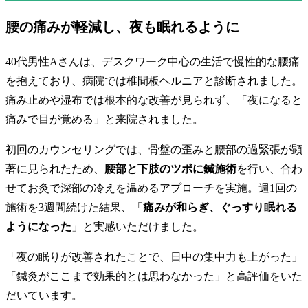
腰の痛みが軽減し、夜も眠れるように
40代男性Aさんは、デスクワーク中心の生活で慢性的な腰痛
を抱えており、病院では椎間板ヘルニアと診断されました。
痛み止めや湿布では根本的な改善が見られず、「夜になると
痛みで目が覚める」と来院されました。
初回のカウンセリングでは、骨盤の歪みと腰部の過緊張が顕
著に見られたため、
腰部と下肢のツボに鍼施術
を行い、合わ
せてお灸で深部の冷えを温めるアプローチを実施。週1回の
施術を3週間続けた結果、「
痛みが和らぎ、ぐっすり眠れる
ようになった
」と実感いただけました。
「夜の眠りが改善されたことで、日中の集中力も上がった」
「鍼灸がここまで効果的とは思わなかった」と高評価をいた
だいています。