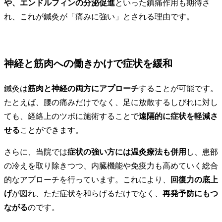
や、エンドルフィンの分泌促進
といった鎮痛作用も期待さ
れ、これが鍼灸が「痛みに強い」とされる理由です。
神経と筋肉への働きかけで症状を緩和
鍼灸は
筋肉と神経の両方にアプローチ
することが可能です。
たとえば、腰の痛みだけでなく、足に放散するしびれに対し
ても、経絡上のツボに施術することで
遠隔的に症状を軽減さ
せる
ことができます。
さらに、当院では
症状の強い方には温灸療法も併用
し、患部
の冷えを取り除きつつ、内臓機能や免疫力も高めていく総合
的なアプローチを行っています。これにより、
回復力の底上
げ
が図れ、ただ症状を和らげるだけでなく、
再発予防にもつ
ながる
のです。