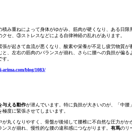
の積み重ねによって身体がゆがみ、筋肉が硬くなり、ある日限
のクセ、③ストレスなどによる自律神経の乱れがあります。
緊張が起きて血流が悪くなり、酸素や栄養が不足し疲労物質が
むと、左右の筋肉のバランスが崩れ、さらに腰への負担が偏る
です。
ki-arima.com/blog/1083/
を与える動作
が潜んでいます。特に負担が大きいのが、「中腰
を極度に緊張させてしまいます。
中が丸くなりやすく、骨盤が後傾して腰椎に不自然な圧力がか
ランスが崩れ、慢性的な腰の違和感につながります。
有馬
のリ