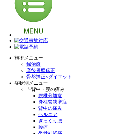
施術メニュー
鍼治療
産後骨盤矯正
骨盤矯正×ダイエット
症状別メニュー
┗背中・腰の痛み
腰椎分離症
脊柱管狭窄症
背中の痛み
ヘルニア
ぎっくり腰
腰痛
坐骨神経痛