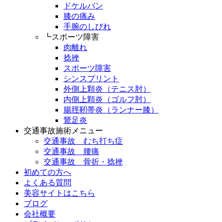
ドケルバン
膝の痛み
手腕のしびれ
┗スポーツ障害
肉離れ
捻挫
スポーツ障害
シンスプリント
外側上顆炎（テニス肘）
内側上顆炎（ゴルフ肘）
腸脛靭帯炎（ランナー膝）
鵞足炎
交通事故施術メニュー
交通事故 むち打ち症
交通事故 腰痛
交通事故 骨折・捻挫
初めての方へ
よくある質問
美容サイトはこちら
ブログ
会社概要