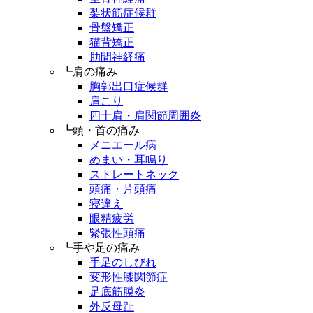
梨状筋症候群
骨盤矯正
猫背矯正
肋間神経痛
┗肩の痛み
胸郭出口症候群
肩こり
四十肩・肩関節周囲炎
┗頭・首の痛み
メニエール病
めまい・耳鳴り
ストレートネック
頭痛・片頭痛
寝違え
眼精疲労
緊張性頭痛
┗手や足の痛み
手足のしびれ
変形性膝関節症
足底筋膜炎
外反母趾