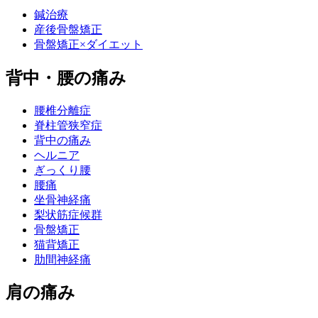
鍼治療
産後骨盤矯正
骨盤矯正×ダイエット
背中・腰の痛み
腰椎分離症
脊柱管狭窄症
背中の痛み
ヘルニア
ぎっくり腰
腰痛
坐骨神経痛
梨状筋症候群
骨盤矯正
猫背矯正
肋間神経痛
肩の痛み