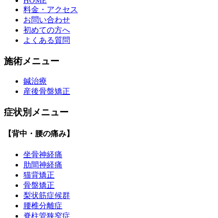
HOME
料金・アクセス
お問い合わせ
初めての方へ
よくある質問
施術メニュー
鍼治療
産後骨盤矯正
症状別メニュー
【背中・腰の痛み】
坐骨神経痛
肋間神経痛
猫背矯正
骨盤矯正
梨状筋症候群
腰椎分離症
脊柱管狭窄症