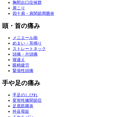
胸郭出口症候群
肩こり
四十肩・肩関節周囲炎
頭・首の痛み
メニエール病
めまい・耳鳴り
ストレートネック
頭痛・片頭痛
寝違え
眼精疲労
緊張性頭痛
手や足の痛み
手足のしびれ
変形性膝関節症
足底筋膜炎
外反母趾
ドケルバン