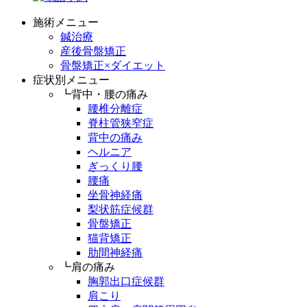
施術メニュー
鍼治療
産後骨盤矯正
骨盤矯正×ダイエット
症状別メニュー
┗背中・腰の痛み
腰椎分離症
脊柱管狭窄症
背中の痛み
ヘルニア
ぎっくり腰
腰痛
坐骨神経痛
梨状筋症候群
骨盤矯正
猫背矯正
肋間神経痛
┗肩の痛み
胸郭出口症候群
肩こり