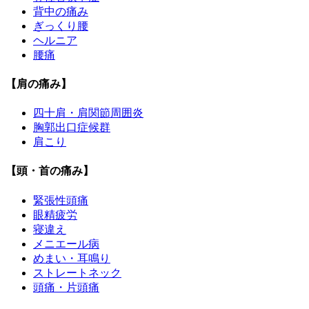
背中の痛み
ぎっくり腰
ヘルニア
腰痛
【肩の痛み】
四十肩・肩関節周囲炎
胸郭出口症候群
肩こり
【頭・首の痛み】
緊張性頭痛
眼精疲労
寝違え
メニエール病
めまい・耳鳴り
ストレートネック
頭痛・片頭痛