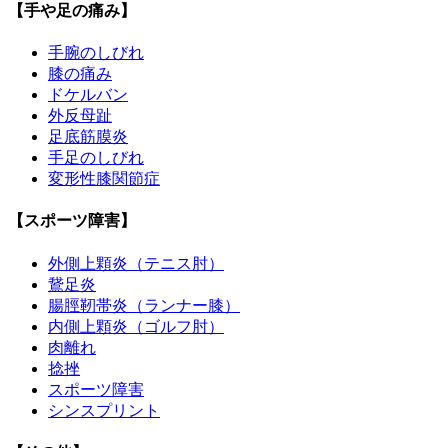
【手や足の痛み】
手腕のしびれ
膝の痛み
ドケルバン
外反母趾
足底筋膜炎
手足のしびれ
変形性膝関節症
【スポーツ障害】
外側上顆炎（テニス肘）
鵞足炎
腸脛靭帯炎（ランナー膝）
内側上顆炎（ゴルフ肘）
肉離れ
捻挫
スポーツ障害
シンスプリント