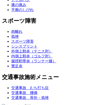
膝の痛み
手腕のしびれ
スポーツ障害
肉離れ
捻挫
スポーツ障害
シンスプリント
外側上顆炎（テニス肘）
内側上顆炎（ゴルフ肘）
腸脛靭帯炎（ランナー膝）
鵞足炎
交通事故施術メニュー
交通事故 むち打ち症
交通事故 腰痛
交通事故 骨折・捻挫