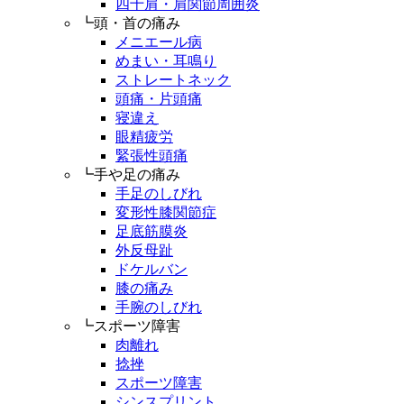
四十肩・肩関節周囲炎
┗頭・首の痛み
メニエール病
めまい・耳鳴り
ストレートネック
頭痛・片頭痛
寝違え
眼精疲労
緊張性頭痛
┗手や足の痛み
手足のしびれ
変形性膝関節症
足底筋膜炎
外反母趾
ドケルバン
膝の痛み
手腕のしびれ
┗スポーツ障害
肉離れ
捻挫
スポーツ障害
シンスプリント