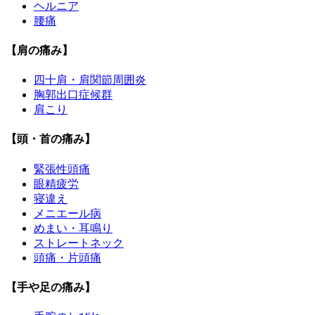
ヘルニア
腰痛
【肩の痛み】
四十肩・肩関節周囲炎
胸郭出口症候群
肩こり
【頭・首の痛み】
緊張性頭痛
眼精疲労
寝違え
メニエール病
めまい・耳鳴り
ストレートネック
頭痛・片頭痛
【手や足の痛み】