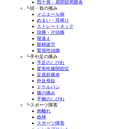
四十肩・肩関節周囲炎
┗頭・首の痛み
メニエール病
めまい・耳鳴り
ストレートネック
頭痛・片頭痛
寝違え
眼精疲労
緊張性頭痛
┗手や足の痛み
手足のしびれ
変形性膝関節症
足底筋膜炎
外反母趾
ドケルバン
膝の痛み
手腕のしびれ
┗スポーツ障害
肉離れ
捻挫
スポーツ障害