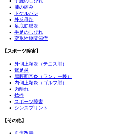
手腕のしびれ
膝の痛み
ドケルバン
外反母趾
足底筋膜炎
手足のしびれ
変形性膝関節症
【スポーツ障害】
外側上顆炎（テニス肘）
鵞足炎
腸脛靭帯炎（ランナー膝）
内側上顆炎（ゴルフ肘）
肉離れ
捻挫
スポーツ障害
シンスプリント
【その他】
血流改善