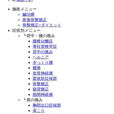
施術メニュー
鍼治療
産後骨盤矯正
骨盤矯正×ダイエット
症状別メニュー
┗背中・腰の痛み
腰椎分離症
脊柱管狭窄症
背中の痛み
ヘルニア
ぎっくり腰
腰痛
坐骨神経痛
梨状筋症候群
骨盤矯正
猫背矯正
肋間神経痛
┗肩の痛み
胸郭出口症候群
肩こり