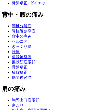
骨盤矯正×ダイエット
背中・腰の痛み
腰椎分離症
脊柱管狭窄症
背中の痛み
ヘルニア
ぎっくり腰
腰痛
坐骨神経痛
梨状筋症候群
骨盤矯正
猫背矯正
肋間神経痛
肩の痛み
胸郭出口症候群
肩こり