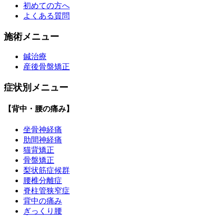
初めての方へ
よくある質問
施術メニュー
鍼治療
産後骨盤矯正
症状別メニュー
【背中・腰の痛み】
坐骨神経痛
肋間神経痛
猫背矯正
骨盤矯正
梨状筋症候群
腰椎分離症
脊柱管狭窄症
背中の痛み
ぎっくり腰