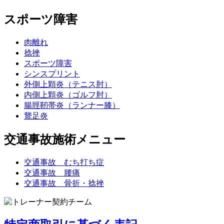
スポーツ障害
肉離れ
捻挫
スポーツ障害
シンスプリント
外側上顆炎（テニス肘）
内側上顆炎（ゴルフ肘）
腸脛靭帯炎（ランナー膝）
鵞足炎
交通事故施術メニュー
交通事故 むち打ち症
交通事故 腰痛
交通事故 骨折・捻挫