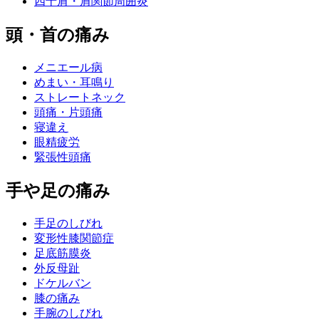
四十肩・肩関節周囲炎
頭・首の痛み
メニエール病
めまい・耳鳴り
ストレートネック
頭痛・片頭痛
寝違え
眼精疲労
緊張性頭痛
手や足の痛み
手足のしびれ
変形性膝関節症
足底筋膜炎
外反母趾
ドケルバン
膝の痛み
手腕のしびれ