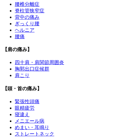
腰椎分離症
脊柱管狭窄症
背中の痛み
ぎっくり腰
ヘルニア
腰痛
【肩の痛み】
四十肩・肩関節周囲炎
胸郭出口症候群
肩こり
【頭・首の痛み】
緊張性頭痛
眼精疲労
寝違え
メニエール病
めまい・耳鳴り
ストレートネック