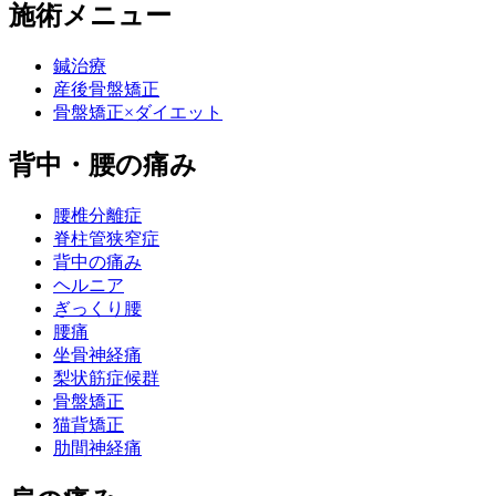
施術メニュー
鍼治療
産後骨盤矯正
骨盤矯正×ダイエット
背中・腰の痛み
腰椎分離症
脊柱管狭窄症
背中の痛み
ヘルニア
ぎっくり腰
腰痛
坐骨神経痛
梨状筋症候群
骨盤矯正
猫背矯正
肋間神経痛