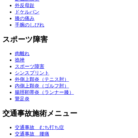
外反母趾
ドケルバン
膝の痛み
手腕のしびれ
スポーツ障害
肉離れ
捻挫
スポーツ障害
シンスプリント
外側上顆炎（テニス肘）
内側上顆炎（ゴルフ肘）
腸脛靭帯炎（ランナー膝）
鵞足炎
交通事故施術メニュー
交通事故 むち打ち症
交通事故 腰痛