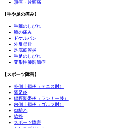
頭痛・片頭痛
【手や足の痛み】
手腕のしびれ
膝の痛み
ドケルバン
外反母趾
足底筋膜炎
手足のしびれ
変形性膝関節症
【スポーツ障害】
外側上顆炎（テニス肘）
鵞足炎
腸脛靭帯炎（ランナー膝）
内側上顆炎（ゴルフ肘）
肉離れ
捻挫
スポーツ障害