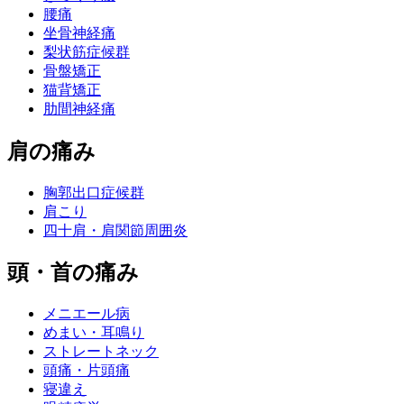
腰痛
坐骨神経痛
梨状筋症候群
骨盤矯正
猫背矯正
肋間神経痛
肩の痛み
胸郭出口症候群
肩こり
四十肩・肩関節周囲炎
頭・首の痛み
メニエール病
めまい・耳鳴り
ストレートネック
頭痛・片頭痛
寝違え