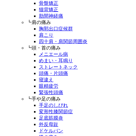
骨盤矯正
猫背矯正
肋間神経痛
┗肩の痛み
胸郭出口症候群
肩こり
四十肩・肩関節周囲炎
┗頭・首の痛み
メニエール病
めまい・耳鳴り
ストレートネック
頭痛・片頭痛
寝違え
眼精疲労
緊張性頭痛
┗手や足の痛み
手足のしびれ
変形性膝関節症
足底筋膜炎
外反母趾
ドケルバン