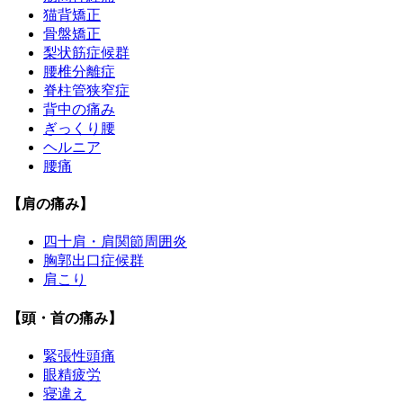
猫背矯正
骨盤矯正
梨状筋症候群
腰椎分離症
脊柱管狭窄症
背中の痛み
ぎっくり腰
ヘルニア
腰痛
【肩の痛み】
四十肩・肩関節周囲炎
胸郭出口症候群
肩こり
【頭・首の痛み】
緊張性頭痛
眼精疲労
寝違え