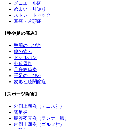
メニエール病
めまい・耳鳴り
ストレートネック
頭痛・片頭痛
【手や足の痛み】
手腕のしびれ
膝の痛み
ドケルバン
外反母趾
足底筋膜炎
手足のしびれ
変形性膝関節症
【スポーツ障害】
外側上顆炎（テニス肘）
鵞足炎
腸脛靭帯炎（ランナー膝）
内側上顆炎（ゴルフ肘）