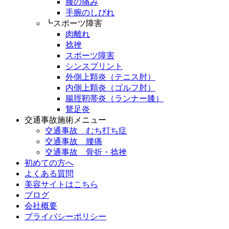
膝の痛み
手腕のしびれ
┗スポーツ障害
肉離れ
捻挫
スポーツ障害
シンスプリント
外側上顆炎（テニス肘）
内側上顆炎（ゴルフ肘）
腸脛靭帯炎（ランナー膝）
鵞足炎
交通事故施術メニュー
交通事故 むち打ち症
交通事故 腰痛
交通事故 骨折・捻挫
初めての方へ
よくある質問
美容サイトはこちら
ブログ
会社概要
プライバシーポリシー