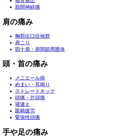
猫背矯正
肋間神経痛
肩の痛み
胸郭出口症候群
肩こり
四十肩・肩関節周囲炎
頭・首の痛み
メニエール病
めまい・耳鳴り
ストレートネック
頭痛・片頭痛
寝違え
眼精疲労
緊張性頭痛
手や足の痛み