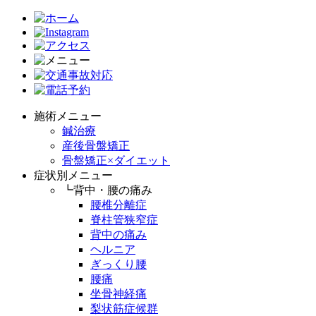
施術メニュー
鍼治療
産後骨盤矯正
骨盤矯正×ダイエット
症状別メニュー
┗背中・腰の痛み
腰椎分離症
脊柱管狭窄症
背中の痛み
ヘルニア
ぎっくり腰
腰痛
坐骨神経痛
梨状筋症候群