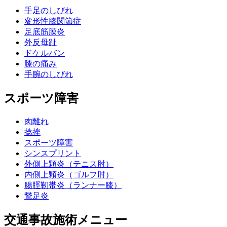
手足のしびれ
変形性膝関節症
足底筋膜炎
外反母趾
ドケルバン
膝の痛み
手腕のしびれ
スポーツ障害
肉離れ
捻挫
スポーツ障害
シンスプリント
外側上顆炎（テニス肘）
内側上顆炎（ゴルフ肘）
腸脛靭帯炎（ランナー膝）
鵞足炎
交通事故施術メニュー