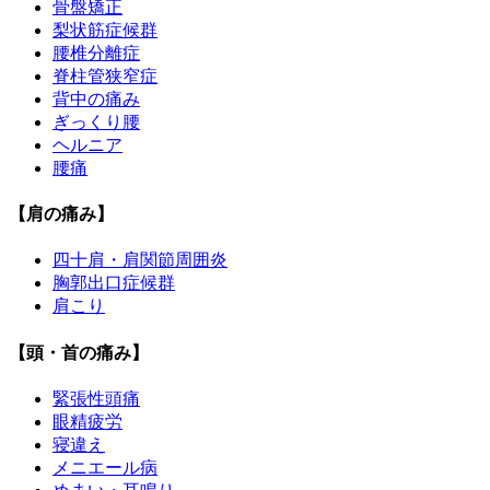
骨盤矯正
梨状筋症候群
腰椎分離症
脊柱管狭窄症
背中の痛み
ぎっくり腰
ヘルニア
腰痛
【肩の痛み】
四十肩・肩関節周囲炎
胸郭出口症候群
肩こり
【頭・首の痛み】
緊張性頭痛
眼精疲労
寝違え
メニエール病