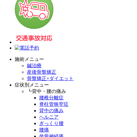
施術メニュー
鍼治療
産後骨盤矯正
骨盤矯正×ダイエット
症状別メニュー
┗背中・腰の痛み
腰椎分離症
脊柱管狭窄症
背中の痛み
ヘルニア
ぎっくり腰
腰痛
坐骨神経痛