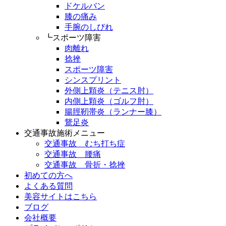
ドケルバン
膝の痛み
手腕のしびれ
┗スポーツ障害
肉離れ
捻挫
スポーツ障害
シンスプリント
外側上顆炎（テニス肘）
内側上顆炎（ゴルフ肘）
腸脛靭帯炎（ランナー膝）
鵞足炎
交通事故施術メニュー
交通事故 むち打ち症
交通事故 腰痛
交通事故 骨折・捻挫
初めての方へ
よくある質問
美容サイトはこちら
ブログ
会社概要