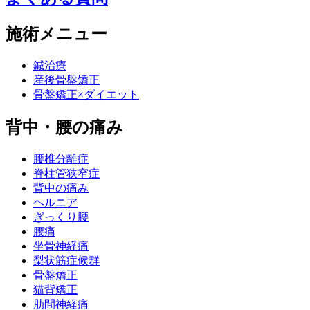
施術メニュー
鍼治療
産後骨盤矯正
骨盤矯正×ダイエット
背中・腰の痛み
腰椎分離症
脊柱管狭窄症
背中の痛み
ヘルニア
ぎっくり腰
腰痛
坐骨神経痛
梨状筋症候群
骨盤矯正
猫背矯正
肋間神経痛