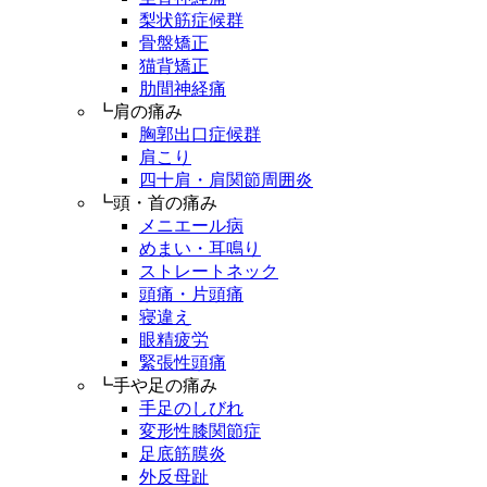
梨状筋症候群
骨盤矯正
猫背矯正
肋間神経痛
┗肩の痛み
胸郭出口症候群
肩こり
四十肩・肩関節周囲炎
┗頭・首の痛み
メニエール病
めまい・耳鳴り
ストレートネック
頭痛・片頭痛
寝違え
眼精疲労
緊張性頭痛
┗手や足の痛み
手足のしびれ
変形性膝関節症
足底筋膜炎
外反母趾