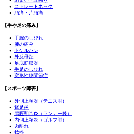
めまい・耳鳴り
ストレートネック
頭痛・片頭痛
【手や足の痛み】
手腕のしびれ
膝の痛み
ドケルバン
外反母趾
足底筋膜炎
手足のしびれ
変形性膝関節症
【スポーツ障害】
外側上顆炎（テニス肘）
鵞足炎
腸脛靭帯炎（ランナー膝）
内側上顆炎（ゴルフ肘）
肉離れ
捻挫