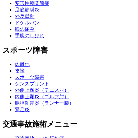
変形性膝関節症
足底筋膜炎
外反母趾
ドケルバン
膝の痛み
手腕のしびれ
スポーツ障害
肉離れ
捻挫
スポーツ障害
シンスプリント
外側上顆炎（テニス肘）
内側上顆炎（ゴルフ肘）
腸脛靭帯炎（ランナー膝）
鵞足炎
交通事故施術メニュー