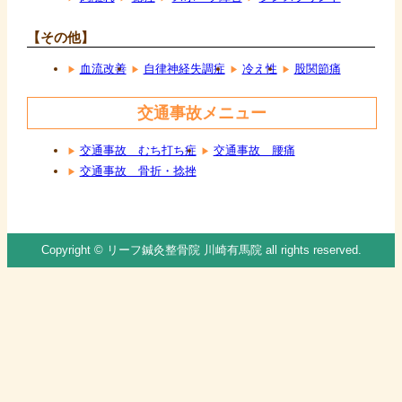
【その他】
血流改善
自律神経失調症
冷え性
股関節痛
交通事故メニュー
交通事故 むち打ち症
交通事故 腰痛
交通事故 骨折・捻挫
Copyright © リーフ鍼灸整骨院 川崎有馬院 all rights reserved.