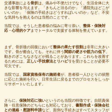
交通事故による
骨折
は、痛みや不便だけでなく、生活全体に大
きな影響を与えます。「きちんと治るのか」「通院先はどこが
いいのか」「保険の手続きはどうすればいいのか」など、不安
な気持ちを抱えるのは当然のことです。
当院では、そうした患者様の悩みに寄り添い、
整体・保険対
応・心理的ケア
までトータルで支援する体制を整えています。
まず、骨折後の回復において
整体の果たす役割
は非常に大きい
です。骨が癒合しても、それに伴う
関節の硬さや筋力の低下
、
動きのぎこちなさなどが残ることがあります。これらを改善す
るためには、
正しい手技療法とリハビリ
を受けることが必要不
可欠です。
当院では、
国家資格保有の施術者
が、患者様一人ひとりの状態
に応じた施術を行い、日常生活に戻るまでのプロセスをしっか
りサポートいたします。
さらに、
保険対応に強い
というのも当院の特徴です。自賠責保
険・任意保険のどちらにも対応しており、
書類作成・保険会社
との連絡・慰謝料申請
など、面倒な手続きはすべてスタッフが