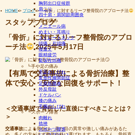
胸郭出口症候群
肩こり
HOME
>
ブログ
>
「骨折」に対するリーフ整骨院のアプローチ法
四十肩・肩関節周囲炎
┗頭・首の痛み
スタッフブログ
メニエール病
めまい・耳鳴り
「骨折」に対するリーフ整骨院のアプロ
ストレートネック
頭痛・片頭痛
ーチ法
2025年5月17日
寝違え
眼精疲労
緊張性頭痛
┗手や足の痛み
手足のしびれ
【有馬で交通事故による骨折治療】整
変形性膝関節症
体で安心・安全な回復をサポート！
足底筋膜炎
外反母趾
ドケルバン
膝の痛み
手腕のしびれ
＜交通事故で骨折した直後にすべきこととは？
┗スポーツ障害
＞
肉離れ
捻挫
交通事故
による骨折は、見た目の異常や激しい痛みがあるた
スポーツ障害
め、多くの方がまず整形外科に運ばれます。もちろん、骨折直
シンスプリント