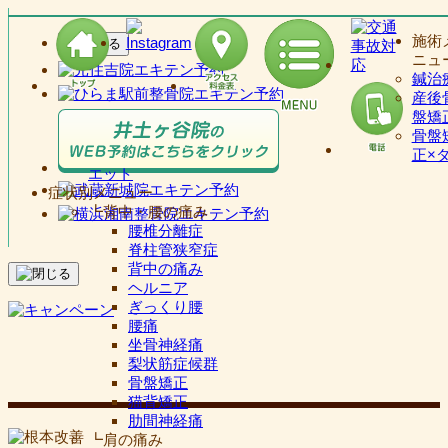
施術
ニュ
鍼治
産後
盤矯
骨盤
正×
エット
症状別メニュー
┗背中・腰の痛み
腰椎分離症
脊柱管狭窄症
背中の痛み
ヘルニア
ぎっくり腰
腰痛
坐骨神経痛
梨状筋症候群
骨盤矯正
猫背矯正
肋間神経痛
┗肩の痛み