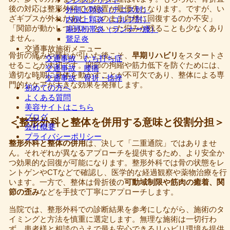
後の対応は整形外科での処置が最優先となります。ですが、い
外側上顆炎（テニス肘）
ざギプスが外れたあと「このまま自然に回復するのか不安」
内側上顆炎（ゴルフ肘）
「関節が動かしづらい」といった悩みが残ることも少なくあり
腸脛靭帯炎（ランナー膝）
ません。
鵞足炎
交通事故施術メニュー
骨折の痛みや腫れが引いた後こそ、
早期リハビリ
をスタートさ
交通事故 むち打ち症
せることが大切です。関節の拘縮や筋力低下を防ぐためには、
交通事故 腰痛
適切な時期に身体を動かすことが不可欠であり、整体による専
交通事故 骨折・捻挫
門的なケアが大きな効果を発揮します。
初めての方へ
よくある質問
美容サイトはこちら
ブログ
＜整形外科と整体を併用する意味と役割分担＞
会社概要
プライバシーポリシー
整形外科と整体の併用
は、決して「二重通院」ではありませ
ん。それぞれが異なるアプローチを提供するため、より安全か
つ効果的な回復が可能になります。整形外科では骨の状態をレ
ントゲンやCTなどで確認し、医学的な経過観察や薬物治療を行
います。一方で、整体は骨折後の
可動域制限や筋肉の癒着、関
節の歪み
などを手技で丁寧にアプローチします。
当院では、整形外科での診断結果を参考にしながら、施術のタ
イミングと方法を慎重に選定します。無理な施術は一切行わ
ず、患者様と相談のうえで最も安心できるリハビリ環境を提供