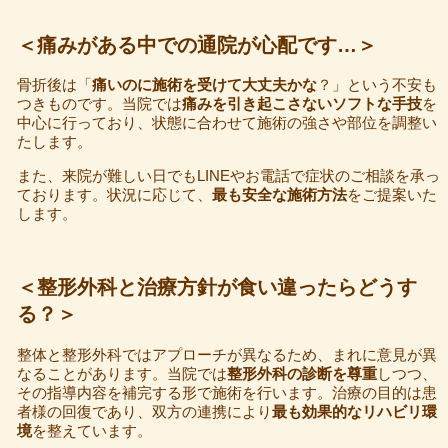
＜痛みがある中での通院が心配です…＞
骨折後は「
痛いのに施術を受けて大丈夫かな
？」という不安も
つきものです。当院では
痛みを引き起こさないソフトな手技
を
中心に行っており、状態に合わせて施術の強さや部位を調整い
たします。
また、来院が難しい日でもLINEやお電話で症状のご相談を承っ
ております。状況に応じて、
最も安全な施術方法
をご提案いた
します。
＜整形外科と治療方針が食い違ったらどうす
る？＞
整体と整形外科ではアプローチが異なるため、まれに意見が異
なることがあります。当院では
整形外科の診断を尊重
しつつ、
その指導内容を補完する形で施術を行います。治療の目的は患
者様の回復であり、双方の連携により
最も効果的なリハビリ環
境
を整えています。