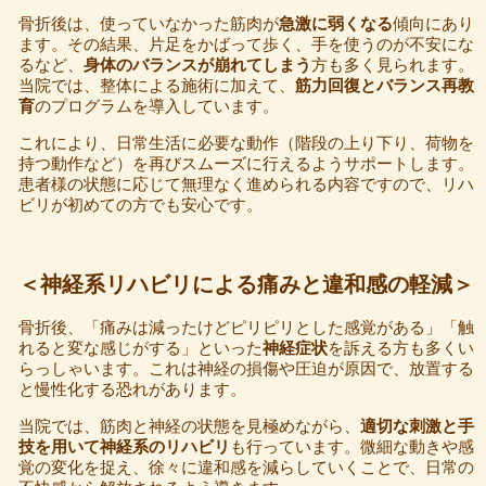
骨折後は、使っていなかった筋肉が
急激に弱くなる
傾向にあり
ます。その結果、片足をかばって歩く、手を使うのが不安にな
るなど、
身体のバランスが崩れてしまう
方も多く見られます。
当院では、整体による施術に加えて、
筋力回復とバランス再教
育
のプログラムを導入しています。
これにより、日常生活に必要な動作（階段の上り下り、荷物を
持つ動作など）を再びスムーズに行えるようサポートします。
患者様の状態に応じて無理なく進められる内容ですので、リハ
ビリが初めての方でも安心です。
＜神経系リハビリによる痛みと違和感の軽減＞
骨折後、「痛みは減ったけどピリピリとした感覚がある」「触
れると変な感じがする」といった
神経症状
を訴える方も多くい
らっしゃいます。これは神経の損傷や圧迫が原因で、放置する
と慢性化する恐れがあります。
当院では、筋肉と神経の状態を見極めながら、
適切な刺激と手
技を用いて神経系のリハビリ
も行っています。微細な動きや感
覚の変化を捉え、徐々に違和感を減らしていくことで、日常の