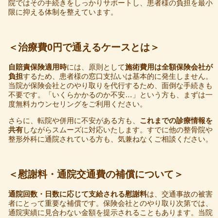
院ではその手続きをしっかりサポートし、患者様の負担を最小
限に抑える体制を整えています。
＜治療費0円で通えるケースとは＞
自賠責保険適用時
には、原則として
施術費用は全額保険会社が
負担
するため、患者様の窓口支払いは基本的に発生しません。
当院が保険会社とのやり取りを代行するため、面倒な手続きも
不要です。「いくらかかるのか不安…」という方も、まずは一
度無料カウンセリングをご利用ください。
さらに、転院や併用に不安がある方も、
これまでの診療情報を
共有
しながらスムーズに対応いたします。すでに他の整骨院や
整形外科に通院されている方も、気兼ねなくご相談ください。
＜慰謝料・通院交通費の補償について＞
通院回数・日数に応じて支給される慰謝料
は、交通事故の被害
者にとって重要な補償です。保険会社とのやり取り次第では、
通院実績に見合わない金額を提示されることもあります。当院