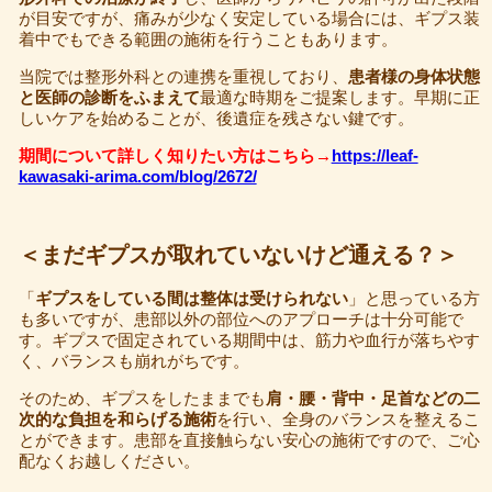
が目安ですが、痛みが少なく安定している場合には、ギプス装
着中でもできる範囲の施術を行うこともあります。
当院では整形外科との連携を重視しており、
患者様の身体状態
と医師の診断をふまえて
最適な時期をご提案します。早期に正
しいケアを始めることが、後遺症を残さない鍵です。
期間について詳しく知りたい方はこちら→
https://leaf-
kawasaki-arima.com/blog/2672/
＜まだギプスが取れていないけど通える？＞
「
ギプスをしている間は整体は受けられない
」と思っている方
も多いですが、患部以外の部位へのアプローチは十分可能で
す。ギプスで固定されている期間中は、筋力や血行が落ちやす
く、バランスも崩れがちです。
そのため、ギプスをしたままでも
肩・腰・背中・足首などの二
次的な負担を和らげる施術
を行い、全身のバランスを整えるこ
とができます。患部を直接触らない安心の施術ですので、ご心
配なくお越しください。