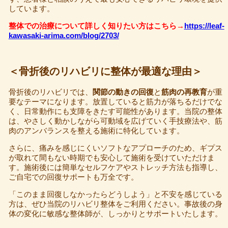
しています。
整体での治療について詳しく知りたい方はこちら→
https://leaf-
kawasaki-arima.com/blog/2703/
＜骨折後のリハビリに整体が最適な理由＞
骨折後のリハビリでは、
関節の動きの回復
と
筋肉の再教育
が重
要なテーマになります。放置していると筋力が落ちるだけでな
く、日常動作にも支障をきたす可能性があります。当院の整体
は、やさしく動かしながら可動域を広げていく手技療法や、筋
肉のアンバランスを整える施術に特化しています。
さらに、痛みを感じにくいソフトなアプローチのため、ギプス
が取れて間もない時期でも安心して施術を受けていただけま
す。施術後には簡単なセルフケアやストレッチ方法も指導し、
ご自宅での回復サポートも万全です。
「このまま回復しなかったらどうしよう」と不安を感じている
方は、ぜひ当院のリハビリ整体をご利用ください。事故後の身
体の変化に敏感な整体師が、しっかりとサポートいたします。