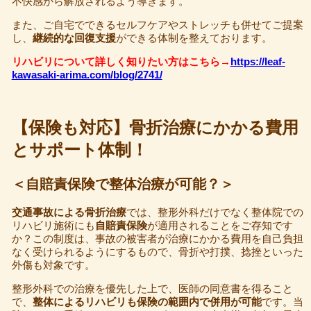
不快感から解放されるよう導きます。
また、ご自宅でできるセルフケアやストレッチも併せてご提案
し、
継続的な回復支援
ができる体制を整えております。
リハビリについて詳しく知りたい方はこちら→
https://leaf-
kawasaki-arima.com/blog/2741/
【保険も対応】骨折治療にかかる費用
とサポート体制！
＜自賠責保険で整体治療が可能？＞
交通事故による骨折治療
では、整形外科だけでなく整体院での
リハビリ施術にも
自賠責保険
が適用されることをご存知です
か？この制度は、事故の被害者が治療にかかる費用を自己負担
なく受けられるようにするもので、骨折や打撲、捻挫といった
外傷も対象です。
整形外科での治療を優先した上で、医師の同意書を得ること
で、
整体によるリハビリも保険の範囲内で併用が可能
です。当