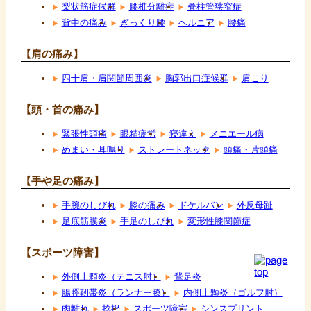
梨状筋症候群
腰椎分離症
脊柱管狭窄症
背中の痛み
ぎっくり腰
ヘルニア
腰痛
【肩の痛み】
四十肩・肩関節周囲炎
胸郭出口症候群
肩こり
【頭・首の痛み】
緊張性頭痛
眼精疲労
寝違え
メニエール病
めまい・耳鳴り
ストレートネック
頭痛・片頭痛
【手や足の痛み】
手腕のしびれ
膝の痛み
ドケルバン
外反母趾
足底筋膜炎
手足のしびれ
変形性膝関節症
【スポーツ障害】
外側上顆炎（テニス肘）
鵞足炎
腸脛靭帯炎（ランナー膝）
内側上顆炎（ゴルフ肘）
肉離れ
捻挫
スポーツ障害
シンスプリント