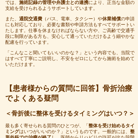
では、
施術記録の管理や弁護士との連携
により、正当な金額の
支給を受けられるようサポートしています。
また、
通院交通費
（バス、電車、タクシー）や
休業補償
の申請
にも対応しており、必要な書類や申請方法もすべてサポートい
たします。仕事を休まなければならない方や、ご高齢で交通手
段に制限がある方も、安心して通っていただけるよう細やかな
配慮を行っています。
「こんなこと聞いてもいいのかな？」という内容でも、当院で
はすべて丁寧にご説明し、不安をゼロにしてから施術を始めて
いただけます。
【患者様からの質問に回答】骨折治療
でよくある疑問
＜骨折後に整体を受けるタイミングはいつ？＞
最も多く寄せられる質問のひとつが、「
整体を受け始めるタイ
ミング
はいつがいいのか？」というものです。一般的には、
整
形外科での治療が終了
し、医師からリハビリの許可が出た段階