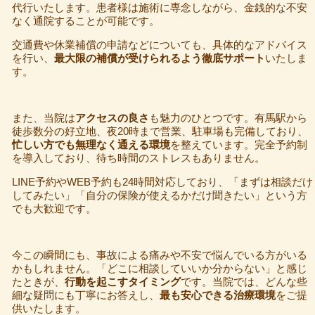
代行いたします。患者様は施術に専念しながら、金銭的な不安
なく通院することが可能です。
交通費や休業補償の申請などについても、具体的なアドバイス
を行い、
最大限の補償が受けられるよう徹底サポート
いたしま
す。
また、当院は
アクセスの良さ
も魅力のひとつです。有馬駅から
徒歩数分の好立地、夜20時まで営業、駐車場も完備しており、
忙しい方でも無理なく通える環境
を整えています。完全予約制
を導入しており、待ち時間のストレスもありません。
LINE予約やWEB予約も24時間対応しており、「まずは相談だけ
してみたい」「自分の保険が使えるかだけ聞きたい」という方
でも大歓迎です。
今この瞬間にも、事故による痛みや不安で悩んでいる方がいる
かもしれません。「どこに相談していいか分からない」と感じ
たときが、
行動を起こすタイミング
です。当院では、どんな些
細な疑問にも丁寧にお答えし、
最も安心できる治療環境
をご提
供いたします。