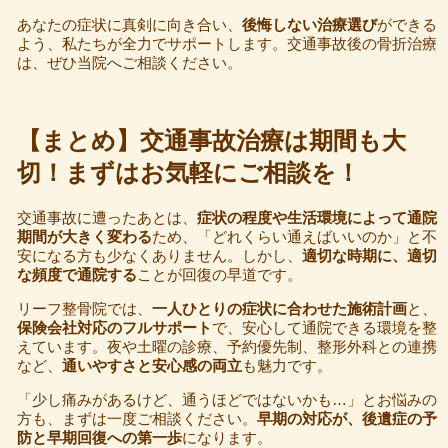
あなたの症状に真剣に向き合い、
後悔しない治療選び
ができる
よう、私たちが全力でサポートします。交通事故後の骨折治療
は、ぜひ当院へご相談ください。
【まとめ】交通事故治療は期間も大
切！まずはお気軽にご相談を！
交通事故に遭ったあとは、
症状の程度や生活環境によって通院
期間が大きく変わる
ため、「どれくらい通えばいいのか」と不
安になる方も少なくありません。しかし、
適切な時期に、適切
な頻度で通院する
ことが回復の早道です。
リーフ整骨院では、
一人ひとりの症状に合わせた施術計画
と、
保険会社対応のフルサポート
で、安心して通院できる環境を整
えています。夜や土曜の診療、予約優先制、整形外科との連携
など、
通いやすさと安心感の両立
も魅力です。
「少し痛みがあるけど、通うほどではないかも…」とお悩みの
方も、まずは一度ご相談ください。
早期の対応が、後遺症の予
防と早期回復への第一歩
になります。