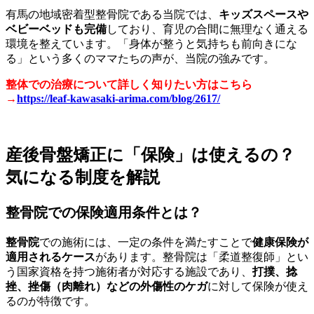
有馬の地域密着型整骨院である当院では、
キッズスペースや
ベビーベッドも完備
しており、育児の合間に無理なく通える
環境を整えています。「身体が整うと気持ちも前向きにな
る」という多くのママたちの声が、当院の強みです。
整体での治療について詳しく知りたい方はこちら
→
https://leaf-kawasaki-arima.com/blog/2617/
産後骨盤矯正に「保険」は使えるの？
気になる制度を解説
整骨院での保険適用条件とは？
整骨院
での施術には、一定の条件を満たすことで
健康保険が
適用されるケース
があります。整骨院は「柔道整復師」とい
う国家資格を持つ施術者が対応する施設であり、
打撲、捻
挫、挫傷（肉離れ）などの外傷性のケガ
に対して保険が使え
るのが特徴です。