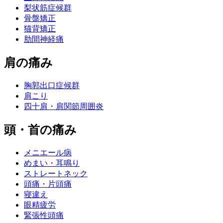
梨状筋症候群
骨盤矯正
猫背矯正
肋間神経痛
肩の痛み
胸郭出口症候群
肩こり
四十肩・肩関節周囲炎
頭・首の痛み
メニエール病
めまい・耳鳴り
ストレートネック
頭痛・片頭痛
寝違え
眼精疲労
緊張性頭痛