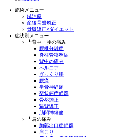
施術メニュー
鍼治療
産後骨盤矯正
骨盤矯正×ダイエット
症状別メニュー
┗背中・腰の痛み
腰椎分離症
脊柱管狭窄症
背中の痛み
ヘルニア
ぎっくり腰
腰痛
坐骨神経痛
梨状筋症候群
骨盤矯正
猫背矯正
肋間神経痛
┗肩の痛み
胸郭出口症候群
肩こり