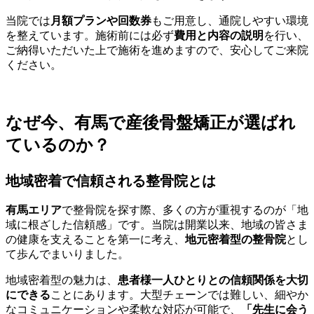
当院では
月額プランや回数券
もご用意し、通院しやすい環境
を整えています。施術前には必ず
費用と内容の説明
を行い、
ご納得いただいた上で施術を進めますので、安心してご来院
ください。
なぜ今、有馬で産後骨盤矯正が選ばれ
ているのか？
地域密着で信頼される整骨院とは
有馬エリア
で整骨院を探す際、多くの方が重視するのが「地
域に根ざした信頼感」です。当院は開業以来、地域の皆さま
の健康を支えることを第一に考え、
地元密着型の整骨院
とし
て歩んでまいりました。
地域密着型の魅力は、
患者様一人ひとりとの信頼関係を大切
にできる
ことにあります。大型チェーンでは難しい、細やか
なコミュニケーションや柔軟な対応が可能で、
「先生に会う