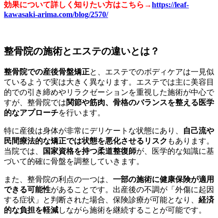
効果について詳しく知りたい方はこちら→
https://leaf-
kawasaki-arima.com/blog/2570/
整骨院の施術とエステの違いとは？
整骨院での産後骨盤矯正
と、エステでのボディケアは一見似
ているようで実は大きく異なります。エステでは主に美容目
的での引き締めやリラクゼーションを重視した施術が中心で
すが、整骨院では
関節や筋肉、骨格のバランスを整える医学
的なアプローチ
を行います。
特に産後は身体が非常にデリケートな状態にあり、
自己流や
民間療法的な矯正では状態を悪化させるリスク
もあります。
当院では、
国家資格を持つ柔道整復師
が、医学的な知識に基
づいて的確に骨盤を調整していきます。
また、整骨院の利点の一つは、
一部の施術に健康保険が適用
できる可能性
があることです。出産後の不調が「外傷に起因
する症状」と判断された場合、保険診療が可能となり、
経済
的な負担を軽減
しながら施術を継続することが可能です。