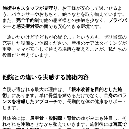
施術中もスタッフが見守り
、お子様が安心して過ごせるよ
う、バウンサーやおもちゃ、絵本などを取り揃えています。
また、
完全予約制
で他の患者様との接触も少なく、
プライバ
シーと感染症対策
の面でも安心できる環境です。
「通いたいけど子どもが心配で…」という方も、ぜひ当院の
充実した設備をご体感ください。産後のケアはタイミングが
重要。ママが安心して通える場所を整えることが、私たちの
役目だと考えています。
他院との違いを実感する施術内容
当院が選ばれる最大の理由は、「
根本改善を目的とした施
術
」にあります。単に骨盤を締めるだけでなく、
全身のバラ
ンスを考慮したアプローチ
で、長期的な体の健康をサポート
します。
具体的には、
肩甲骨・股関節・背骨
のゆがみにも注目し、そ
れぞれを連動させながら整えていきます。施術後には
写真で