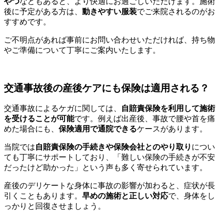
やつ
などもあると、より快適にお過ごしいただけます。施術
後に予定がある方は、
動きやすい服装
でご来院されるのがお
すすめです。
ご不明点があれば事前にお問い合わせいただければ、持ち物
やご準備について丁寧にご案内いたします。
交通事故後の産後ケアにも保険は適用される？
交通事故によるケガに関しては、
自賠責保険を利用して施術
を受けることが可能
です。例えば出産後、事故で腰や首を痛
めた場合にも、
保険適用で通院できる
ケースがあります。
当院では
自賠責保険の手続きや保険会社とのやり取り
につい
ても丁寧にサポートしており、「難しい保険の手続きが不安
だったけど助かった」という声も多く寄せられています。
産後のデリケートな身体に事故の影響が加わると、症状が長
引くこともあります。
早めの施術と正しい対応
で、身体をし
っかりと回復させましょう。