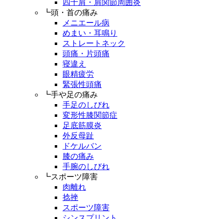
四十肩・肩関節周囲炎
┗頭・首の痛み
メニエール病
めまい・耳鳴り
ストレートネック
頭痛・片頭痛
寝違え
眼精疲労
緊張性頭痛
┗手や足の痛み
手足のしびれ
変形性膝関節症
足底筋膜炎
外反母趾
ドケルバン
膝の痛み
手腕のしびれ
┗スポーツ障害
肉離れ
捻挫
スポーツ障害
シンスプリント