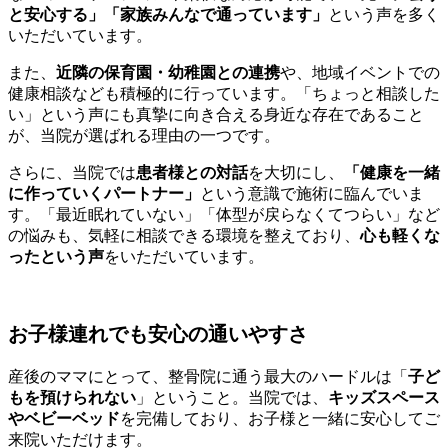
と安心する」「家族みんなで通っています」
という声を多く
いただいています。
また、
近隣の保育園・幼稚園との連携
や、地域イベントでの
健康相談なども積極的に行っています。「ちょっと相談した
い」という声にも真摯に向き合える身近な存在であること
が、当院が選ばれる理由の一つです。
さらに、当院では
患者様との対話
を大切にし、
「健康を一緒
に作っていくパートナー」
という意識で施術に臨んでいま
す。「最近眠れていない」「体型が戻らなくてつらい」など
の悩みも、気軽に相談できる環境を整えており、
心も軽くな
ったという声
をいただいています。
お子様連れでも安心の通いやすさ
産後のママにとって、整骨院に通う最大のハードルは「
子ど
もを預けられない
」ということ。当院では、
キッズスペース
やベビーベッド
を完備しており、お子様と一緒に安心してご
来院いただけます。