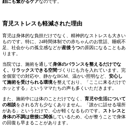
顔にも繋がるケア
なのです。
育児ストレスも軽減された理由
育児は身体的な負担だけでなく、精神的なストレスも大きい
ものです。特に、24時間体制での赤ちゃんのお世話、睡眠不
足、社会からの孤立感などが
産後うつ
の原因になることもあ
ります。
当院では、施術を通して
身体のバランスを整えるだけでな
く、リラックスできる空間
づくりにも力を入れています。完
全個室での対応や、静かなBGM、温かい照明など、
安心し
て施術を受けられる環境
を整えており、「ここに来るだけで
ホッとする」というママたちの声も多くいただきます。
また、施術中には体のことだけでなく、
育児や生活について
の相談
をされる方も少なくありません。「誰かに話せる場所
がある」というだけで、心が軽くなるものです。
ストレスと
身体の不調は密接に関係
しているため、心が整うことで身体
の回復も早まることがあります。