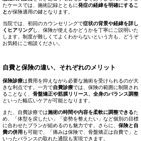
たケースでは、施術記録とともに
発症の経緯を明確にするこ
と
が保険適用の鍵となります。
当院では、初回のカウンセリングで
症状の背景や経緯を詳し
くヒアリング
し、保険が使えるかどうかを丁寧にご説明いた
します。制度が難しくてよくわからないという方も、どうぞ
お気軽にご相談ください。
自費と保険の違い、それぞれのメリット
保険診療
は費用を抑えながら必要な施術を受けられるのが大
きな利点です。一方で
自費診療
では、保険の範囲に制限され
ることなく、
骨盤矯正や筋膜リリース、全身のバランス調整
といった幅広いケアが可能となります。
また、自費診療では
施術の時間や内容を柔軟に調整できる
た
め、「体型を戻したい」「姿勢を整えたい」など個別の目標
に合わせたプランが組めるのも魅力です。さらに、
保険と自
費の併用
も可能で、「痛みは保険で、骨盤矯正は自費で」と
いったバランスの取れた通院も実現できます。