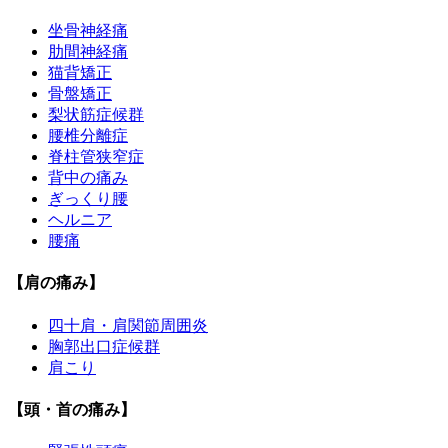
坐骨神経痛
肋間神経痛
猫背矯正
骨盤矯正
梨状筋症候群
腰椎分離症
脊柱管狭窄症
背中の痛み
ぎっくり腰
ヘルニア
腰痛
【肩の痛み】
四十肩・肩関節周囲炎
胸郭出口症候群
肩こり
【頭・首の痛み】