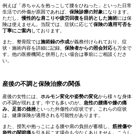
例えば「赤ちゃんを抱っこして腰をひねった」といった日常
生活での外傷が原因であれば、
保険診療の対象
になります。
ただし、
慢性的な肩こりや疲労回復を目的とした施術
には保
険は使えません。当院では、症状に応じて
保険の適用可否を
丁寧にご案内
しております。
また、整骨院では
施術録の作成
が義務付けられており、症
状・施術内容を詳細に記録。
保険者からの照会対応
も万全で
す。他の医療機関と併用したい場合は事前にご相談くださ
い。
産後の不調と保険治療の関係
産後の女性には、
ホルモン変化や姿勢の変化
から様々な身体
の不調が現れます。中でも多いのが、
急性の腰痛や膝の痛
み、足首の捻挫
といった外傷性の症状です。これらの症状
は、健康保険が適用される可能性があります。
また、授乳や抱っこによる腰や肩の負担が蓄積し、
筋挫傷や
急性の関節痛
を引き起こす場合も少なくありません。こうし