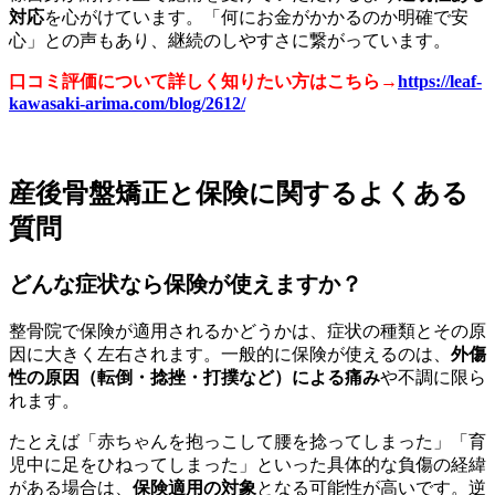
対応
を心がけています。「何にお金がかかるのか明確で安
心」との声もあり、継続のしやすさに繋がっています。
口コミ評価について詳しく知りたい方はこちら→
https://leaf-
kawasaki-arima.com/blog/2612/
産後骨盤矯正と保険に関するよくある
質問
どんな症状なら保険が使えますか？
整骨院で保険が適用されるかどうかは、症状の種類とその原
因に大きく左右されます。一般的に保険が使えるのは、
外傷
性の原因（転倒・捻挫・打撲など）による痛み
や不調に限ら
れます。
たとえば「赤ちゃんを抱っこして腰を捻ってしまった」「育
児中に足をひねってしまった」といった具体的な負傷の経緯
がある場合は、
保険適用の対象
となる可能性が高いです。逆