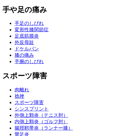
手や足の痛み
手足のしびれ
変形性膝関節症
足底筋膜炎
外反母趾
ドケルバン
膝の痛み
手腕のしびれ
スポーツ障害
肉離れ
捻挫
スポーツ障害
シンスプリント
外側上顆炎（テニス肘）
内側上顆炎（ゴルフ肘）
腸脛靭帯炎（ランナー膝）
鵞足炎