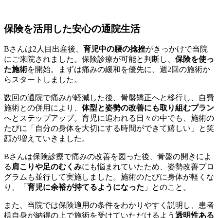
保険を活用した安心の通院生活
Bさんは2人目出産後、
育児中の腰の捻挫
がきっかけで当院
にご来院されました。保険診療が可能と判断し、
保険を使っ
た施術
を開始。まずは痛みの緩和を優先に、週2回の施術か
らスタートしました。
数回の通院で痛みが軽減した後、骨盤矯正へと移行し、自費
施術との併用により、
体型と姿勢の改善にも取り組むプラン
へとステップアップ。育児に追われる日々の中でも、施術の
たびに「自分の身体を大切にする時間ができて嬉しい」と笑
顔が増えていきました。
Bさんは保険診療で痛みの改善を図った後、骨盤の開きによ
る
肩こりや足のむくみ
にも悩まれていたため、姿勢改善プロ
グラムも並行して実施しました。施術のたびに身体が軽くな
り、「
育児に余裕が持てるようになった
」とのこと。
また、当院では保険適用の条件をわかりやすく説明し、患者
様自身が納得の上で施術を受けていただけるよう
透明性ある