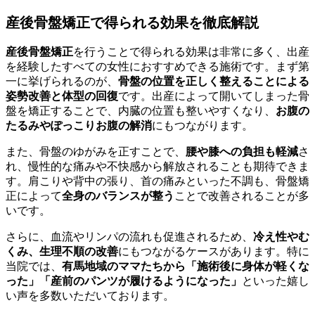
産後骨盤矯正で得られる効果を徹底解説
産後骨盤矯正
を行うことで得られる効果は非常に多く、出産
を経験したすべての女性におすすめできる施術です。まず第
一に挙げられるのが、
骨盤の位置を正しく整えることによる
姿勢改善と体型の回復
です。出産によって開いてしまった骨
盤を矯正することで、内臓の位置も整いやすくなり、
お腹の
たるみやぽっこりお腹の解消
にもつながります。
また、骨盤のゆがみを正すことで、
腰や膝への負担も軽減
さ
れ、慢性的な痛みや不快感から解放されることも期待できま
す。肩こりや背中の張り、首の痛みといった不調も、骨盤矯
正によって
全身のバランスが整う
ことで改善されることが多
いです。
さらに、血流やリンパの流れも促進されるため、
冷え性やむ
くみ、生理不順の改善
にもつながるケースがあります。特に
当院では、
有馬地域のママたちから「施術後に身体が軽くな
った」「産前のパンツが履けるようになった」
といった嬉し
い声を多数いただいております。