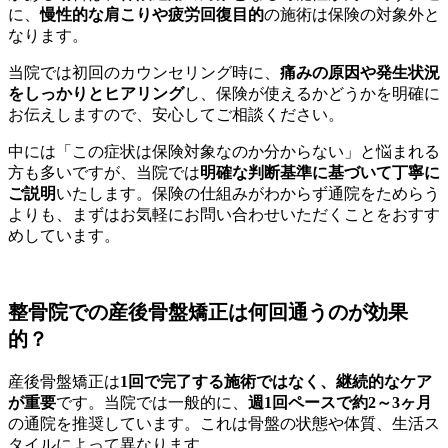
に、
慢性的な肩こりや疲労回復目的
の施術は保険の対象外と
なります。
当院では初回のカウンセリング時に、
痛みの原因や発生状況
をしっかりとヒアリング
し、保険が使えるかどうかを明確に
お伝えしますので、安心してご相談ください。
中には「この症状は保険対象なのか分からない」と悩まれる
方も多いですが、当院では
明確な判断基準に基づいて丁寧に
ご説明
いたします。保険の仕組みがわからず通院をためらう
よりも、まずはお気軽にお問い合わせいただくことをおすす
めしています。
整骨院での産後骨盤矯正は何回通うのが効果
的？
産後骨盤矯正は
1回で完了する施術ではなく、継続的なケア
が重要
です。当院では一般的に、
週1回ペースで約2～3ヶ月
の通院を推奨しています。これは骨盤の状態や体質、生活ス
タイルによって異なります。