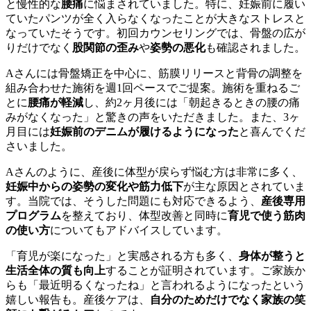
と慢性的な
腰痛
に悩まされていました。特に、妊娠前に履い
ていたパンツが全く入らなくなったことが大きなストレスと
なっていたそうです。初回カウンセリングでは、骨盤の広が
りだけでなく
股関節の歪み
や
姿勢の悪化
も確認されました。
Aさんには骨盤矯正を中心に、筋膜リリースと背骨の調整を
組み合わせた施術を週1回ペースでご提案。施術を重ねるご
とに
腰痛が軽減
し、約2ヶ月後には「朝起きるときの腰の痛
みがなくなった」と驚きの声をいただきました。また、3ヶ
月目には
妊娠前のデニムが履けるようになった
と喜んでくだ
さいました。
Aさんのように、産後に体型が戻らず悩む方は非常に多く、
妊娠中からの姿勢の変化や筋力低下
が主な原因とされていま
す。当院では、そうした問題にも対応できるよう、
産後専用
プログラム
を整えており、体型改善と同時に
育児で使う筋肉
の使い方
についてもアドバイスしています。
「育児が楽になった」と実感される方も多く、
身体が整うと
生活全体の質も向上
することが証明されています。ご家族か
らも「最近明るくなったね」と言われるようになったという
嬉しい報告も。産後ケアは、
自分のためだけでなく家族の笑