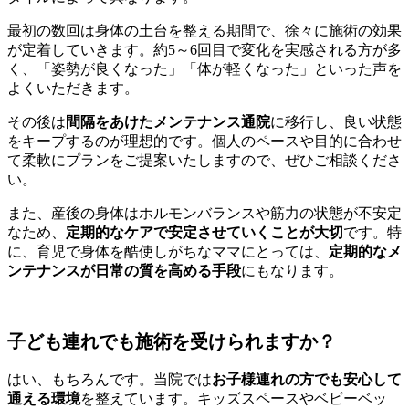
最初の数回は身体の土台を整える期間で、徐々に施術の効果
が定着していきます。約5～6回目で変化を実感される方が多
く、「姿勢が良くなった」「体が軽くなった」といった声を
よくいただきます。
その後は
間隔をあけたメンテナンス通院
に移行し、良い状態
をキープするのが理想的です。個人のペースや目的に合わせ
て柔軟にプランをご提案いたしますので、ぜひご相談くださ
い。
また、産後の身体はホルモンバランスや筋力の状態が不安定
なため、
定期的なケアで安定させていくことが大切
です。特
に、育児で身体を酷使しがちなママにとっては、
定期的なメ
ンテナンスが日常の質を高める手段
にもなります。
子ども連れでも施術を受けられますか？
はい、もちろんです。当院では
お子様連れの方でも安心して
通える環境
を整えています。キッズスペースやベビーベッ