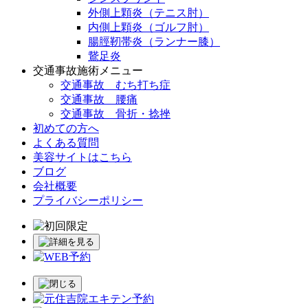
外側上顆炎（テニス肘）
内側上顆炎（ゴルフ肘）
腸脛靭帯炎（ランナー膝）
鵞足炎
交通事故施術メニュー
交通事故 むち打ち症
交通事故 腰痛
交通事故 骨折・捻挫
初めての方へ
よくある質問
美容サイトはこちら
ブログ
会社概要
プライバシーポリシー