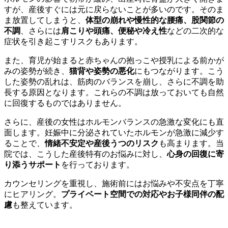
すが、産後すぐには元に戻らないことが多いのです。そのま
ま放置してしまうと、
体型の崩れや慢性的な腰痛、股関節の
不調
、さらには
肩こりや頭痛、便秘や冷え性
などの二次的な
症状を引き起こすリスクもあります。
また、育児が始まると赤ちゃんの抱っこや授乳による前かが
みの姿勢が続き、
猫背や姿勢の悪化
にもつながります。こう
した姿勢の乱れは、筋肉のバランスを崩し、さらに不調を助
長する原因となります。これらの不調は放っておいても自然
に回復するものではありません。
さらに、産後の女性はホルモンバランスの急激な変化にも直
面します。妊娠中に分泌されていたホルモンが急激に減少す
ることで、
情緒不安定や産後うつのリスク
も高まります。当
院では、こうした産後特有のお悩みに対し、
心身の回復に寄
り添うサポート
を行っております。
カウンセリングを重視し、施術前にはお悩みや不安点を丁寧
にヒアリング。
プライベート空間での対応やお子様同伴の配
慮
も整えています。