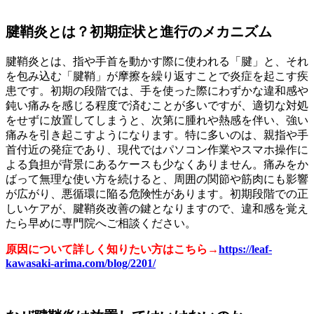
腱鞘炎とは？初期症状と進行のメカニズム
腱鞘炎とは、指や手首を動かす際に使われる「腱」と、それ
を包み込む「腱鞘」が摩擦を繰り返すことで炎症を起こす疾
患です。初期の段階では、手を使った際にわずかな違和感や
鈍い痛みを感じる程度で済むことが多いですが、適切な対処
をせずに放置してしまうと、次第に腫れや熱感を伴い、強い
痛みを引き起こすようになります。特に多いのは、親指や手
首付近の発症であり、現代ではパソコン作業やスマホ操作に
よる負担が背景にあるケースも少なくありません。痛みをか
ばって無理な使い方を続けると、周囲の関節や筋肉にも影響
が広がり、悪循環に陥る危険性があります。初期段階での正
しいケアが、腱鞘炎改善の鍵となりますので、違和感を覚え
たら早めに専門院へご相談ください。
原因について詳しく知りたい方はこちら→
https://leaf-
kawasaki-arima.com/blog/2201/