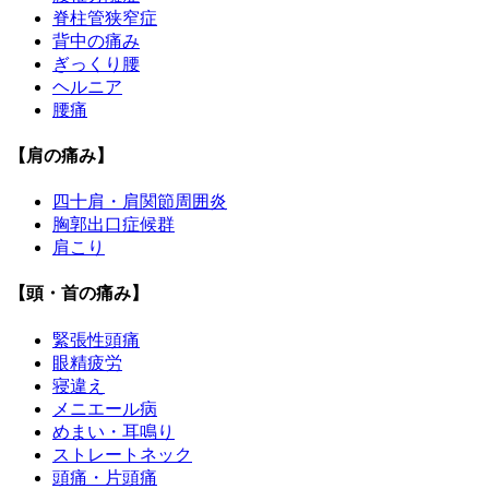
脊柱管狭窄症
背中の痛み
ぎっくり腰
ヘルニア
腰痛
【肩の痛み】
四十肩・肩関節周囲炎
胸郭出口症候群
肩こり
【頭・首の痛み】
緊張性頭痛
眼精疲労
寝違え
メニエール病
めまい・耳鳴り
ストレートネック
頭痛・片頭痛