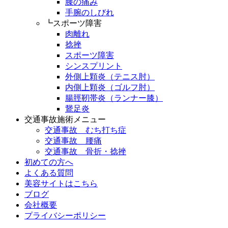
膝の痛み
手腕のしびれ
┗スポーツ障害
肉離れ
捻挫
スポーツ障害
シンスプリント
外側上顆炎（テニス肘）
内側上顆炎（ゴルフ肘）
腸脛靭帯炎（ランナー膝）
鵞足炎
交通事故施術メニュー
交通事故 むち打ち症
交通事故 腰痛
交通事故 骨折・捻挫
初めての方へ
よくある質問
美容サイトはこちら
ブログ
会社概要
プライバシーポリシー