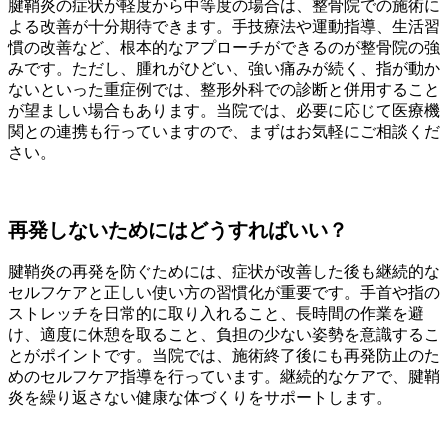
腱鞘炎の症状が軽度から中等度の場合は、整骨院での施術に
よる改善が十分期待できます。手技療法や運動指導、生活習
慣の改善など、根本的なアプローチができるのが整骨院の強
みです。ただし、腫れがひどい、強い痛みが続く、指が動か
ないといった重症例では、整形外科での診断と併用すること
が望ましい場合もあります。当院では、必要に応じて医療機
関との連携も行っていますので、まずはお気軽にご相談くだ
さい。
再発しないためにはどうすればいい？
腱鞘炎の再発を防ぐためには、症状が改善した後も継続的な
セルフケアと正しい使い方の習慣化が重要です。手首や指の
ストレッチを日常的に取り入れること、長時間の作業を避
け、適度に休憩を取ること、負担の少ない姿勢を意識するこ
とがポイントです。当院では、施術終了後にも再発防止のた
めのセルフケア指導を行っています。継続的なケアで、腱鞘
炎を繰り返さない健康な体づくりをサポートします。