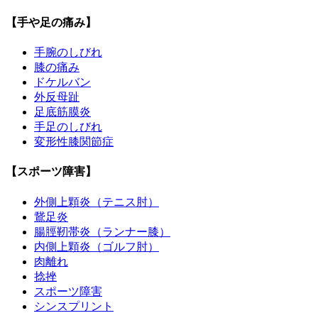
【手や足の痛み】
手腕のしびれ
膝の痛み
ドケルバン
外反母趾
足底筋膜炎
手足のしびれ
変形性膝関節症
【スポーツ障害】
外側上顆炎（テニス肘）
鵞足炎
腸脛靭帯炎（ランナー膝）
内側上顆炎（ゴルフ肘）
肉離れ
捻挫
スポーツ障害
シンスプリント