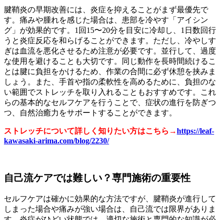
腱鞘炎の早期改善には、炎症を抑えることがまず最優先で
す。痛みや腫れを感じた場合は、患部を冷やす「アイシン
グ」が効果的です。1回15〜20分を目安に冷却し、1日数回行
うと炎症反応を和らげることができます。ただし、冷やしす
ぎは血流を悪化させるため注意が必要です。並行して、過度
な使用を避けることも大切です。同じ動作を長時間続けるこ
とは腱に負担をかけるため、作業の合間に必ず休憩を挟みま
しょう。また、手首や指の柔軟性を高めるために、負担のな
い範囲でストレッチを取り入れることもおすすめです。これ
らの基本的なセルフケアを行うことで、症状の進行を防ぎつ
つ、自然治癒力をサポートすることができます。
ストレッチについて詳しく知りたい方はこちら→
https://leaf-
kawasaki-arima.com/blog/2230/
自己流ケアでは難しい？専門施術の重要性
セルフケアは確かに効果的な方法ですが、腱鞘炎が進行して
しまった場合や痛みが強い場合は、自己流では限界がありま
す。炎症がひどい状態では、適切な施術と専門的な知識が必