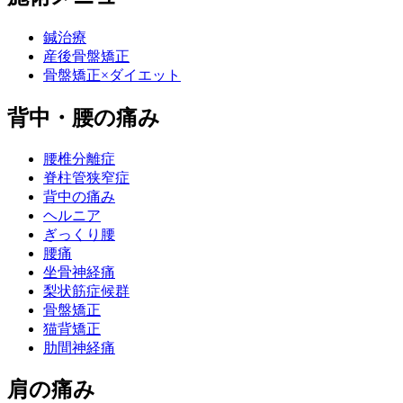
鍼治療
産後骨盤矯正
骨盤矯正×ダイエット
背中・腰の痛み
腰椎分離症
脊柱管狭窄症
背中の痛み
ヘルニア
ぎっくり腰
腰痛
坐骨神経痛
梨状筋症候群
骨盤矯正
猫背矯正
肋間神経痛
肩の痛み