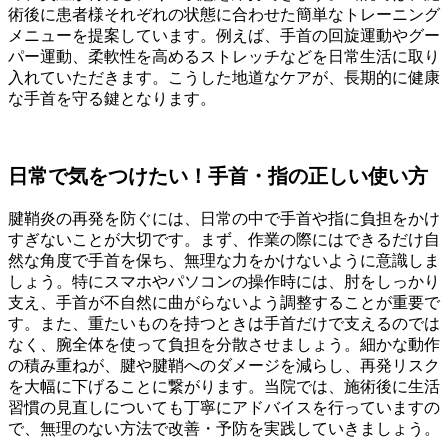
術後に患者様それぞれの状態に合わせた簡単なトレーニング
メニューを提案しています。例えば、手首の回旋運動やグー
パー運動、柔軟性を高めるストレッチなどを日常生活に取り
入れていただきます。こうした地道なケアが、長期的に健康
な手首を守る鍵となります。
日常で気をつけたい！手首・指の正しい使い方
腱鞘炎の再発を防ぐには、日常の中で手首や指に負担をかけ
すぎないことが大切です。まず、作業の際にはできるだけ自
然な角度で手首を保ち、無理な力をかけないように意識しま
しょう。特にスマホやパソコンの操作時には、肘をしっかり
支え、手首が不自然に曲がらないよう調整することが重要で
す。また、重たいものを持つときは手首だけで支えるのでは
なく、腕全体を使って負担を分散させましょう。細かな動作
の積み重ねが、腱や腱鞘へのダメージを減らし、再発リスク
を大幅に下げることに繋がります。当院では、施術後に生活
習慣の見直しについても丁寧にアドバイスを行っていますの
で、無理のない方法で改善・予防を実践していきましょう。