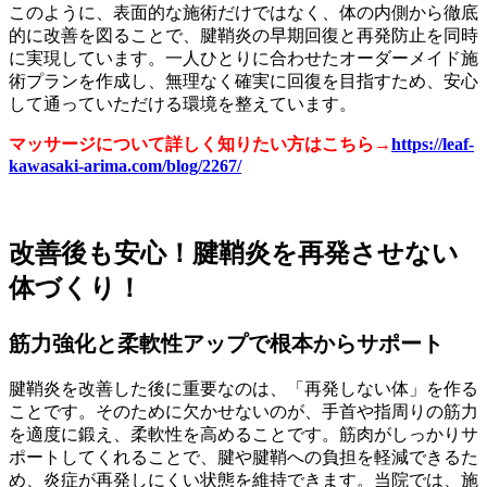
このように、表面的な施術だけではなく、体の内側から徹底
的に改善を図ることで、腱鞘炎の早期回復と再発防止を同時
に実現しています。一人ひとりに合わせたオーダーメイド施
術プランを作成し、無理なく確実に回復を目指すため、安心
して通っていただける環境を整えています。
マッサージについて詳しく知りたい方はこちら→
https://leaf-
kawasaki-arima.com/blog/2267/
改善後も安心！腱鞘炎を再発させない
体づくり！
筋力強化と柔軟性アップで根本からサポート
腱鞘炎を改善した後に重要なのは、「再発しない体」を作る
ことです。そのために欠かせないのが、手首や指周りの筋力
を適度に鍛え、柔軟性を高めることです。筋肉がしっかりサ
ポートしてくれることで、腱や腱鞘への負担を軽減できるた
め、炎症が再発しにくい状態を維持できます。当院では、施