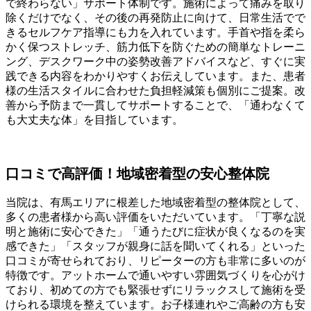
で終わらない」サポート体制です。施術によって痛みを取り
除くだけでなく、その後の再発防止に向けて、日常生活でで
きるセルフケア指導にも力を入れています。手首や指を柔ら
かく保つストレッチ、筋力低下を防ぐための簡単なトレーニ
ング、デスクワーク中の姿勢改善アドバイスなど、すぐに実
践できる内容をわかりやすくお伝えしています。また、患者
様の生活スタイルに合わせた負担軽減策も個別にご提案。改
善から予防まで一貫してサポートすることで、「通わなくて
も大丈夫な体」を目指しています。
口コミで高評価！地域密着型の安心整体院
当院は、有馬エリアに根差した地域密着型の整体院として、
多くの患者様から高い評価をいただいています。「丁寧な説
明と施術に安心できた」「通うたびに症状が良くなるのを実
感できた」「スタッフが親身に話を聞いてくれる」といった
口コミが寄せられており、リピーターの方も非常に多いのが
特徴です。アットホームで通いやすい雰囲気づくりを心がけ
ており、初めての方でも緊張せずにリラックスして施術を受
けられる環境を整えています。お子様連れやご高齢の方も安