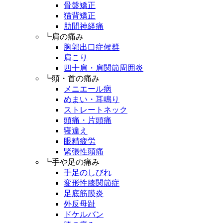
骨盤矯正
猫背矯正
肋間神経痛
┗肩の痛み
胸郭出口症候群
肩こり
四十肩・肩関節周囲炎
┗頭・首の痛み
メニエール病
めまい・耳鳴り
ストレートネック
頭痛・片頭痛
寝違え
眼精疲労
緊張性頭痛
┗手や足の痛み
手足のしびれ
変形性膝関節症
足底筋膜炎
外反母趾
ドケルバン