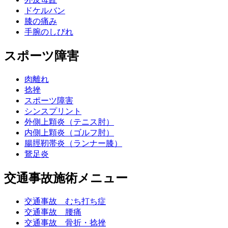
ドケルバン
膝の痛み
手腕のしびれ
スポーツ障害
肉離れ
捻挫
スポーツ障害
シンスプリント
外側上顆炎（テニス肘）
内側上顆炎（ゴルフ肘）
腸脛靭帯炎（ランナー膝）
鵞足炎
交通事故施術メニュー
交通事故 むち打ち症
交通事故 腰痛
交通事故 骨折・捻挫