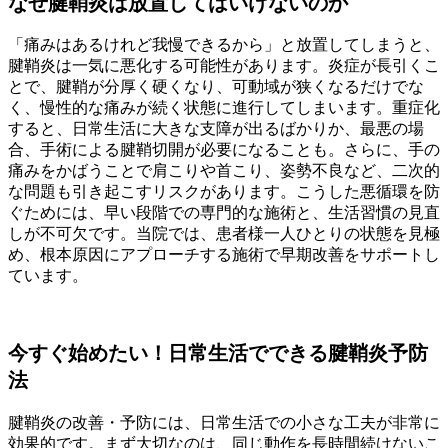
なぜ腱鞘炎は放置してはいけないのか
「痛みはあるけれど我慢できるから」と放置してしまうと、
腱鞘炎は一気に悪化する可能性があります。炎症が長引くこ
とで、腱鞘が分厚く硬くなり、可動域が狭くなるだけでな
く、慢性的な痛みが続く状態に進行してしまいます。重症化
すると、日常生活に大きな支障が出るばかりか、最悪の場
合、手術による腱鞘切開が必要になることも。さらに、手の
痛みをかばうことで肩こりや首こり、姿勢不良など、二次的
な問題も引き起こすリスクがあります。こうした悪循環を防
ぐためには、早い段階での専門的な施術と、生活習慣の見直
しが不可欠です。当院では、患者様一人ひとりの状態を見極
め、根本原因にアプローチする施術で早期改善をサポートし
ています。
今すぐ始めたい！日常生活でできる腱鞘炎予防
法
腱鞘炎の改善・予防には、日常生活での小さな工夫が非常に
効果的です。まず大切なのは、同じ動作を長時間続けないこ