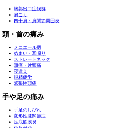
胸郭出口症候群
肩こり
四十肩・肩関節周囲炎
頭・首の痛み
メニエール病
めまい・耳鳴り
ストレートネック
頭痛・片頭痛
寝違え
眼精疲労
緊張性頭痛
手や足の痛み
手足のしびれ
変形性膝関節症
足底筋膜炎
外反母趾