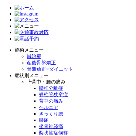
施術メニュー
鍼治療
産後骨盤矯正
骨盤矯正×ダイエット
症状別メニュー
┗背中・腰の痛み
腰椎分離症
脊柱管狭窄症
背中の痛み
ヘルニア
ぎっくり腰
腰痛
坐骨神経痛
梨状筋症候群