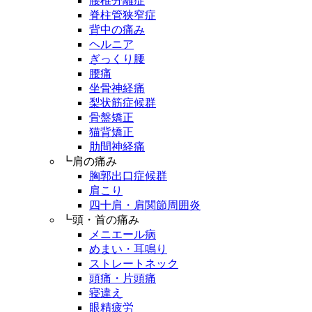
腰椎分離症
脊柱管狭窄症
背中の痛み
ヘルニア
ぎっくり腰
腰痛
坐骨神経痛
梨状筋症候群
骨盤矯正
猫背矯正
肋間神経痛
┗肩の痛み
胸郭出口症候群
肩こり
四十肩・肩関節周囲炎
┗頭・首の痛み
メニエール病
めまい・耳鳴り
ストレートネック
頭痛・片頭痛
寝違え
眼精疲労