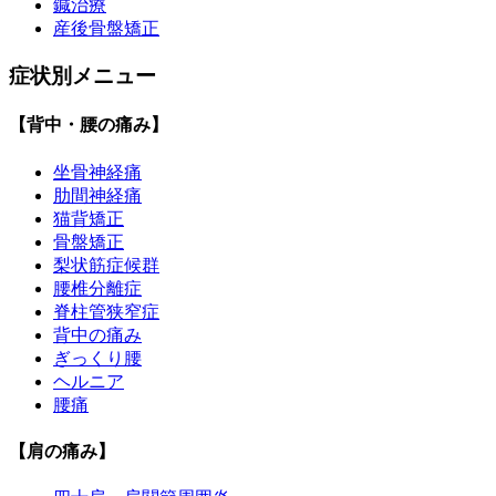
鍼治療
産後骨盤矯正
症状別メニュー
【背中・腰の痛み】
坐骨神経痛
肋間神経痛
猫背矯正
骨盤矯正
梨状筋症候群
腰椎分離症
脊柱管狭窄症
背中の痛み
ぎっくり腰
ヘルニア
腰痛
【肩の痛み】