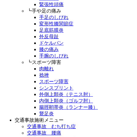
緊張性頭痛
┗手や足の痛み
手足のしびれ
変形性膝関節症
足底筋膜炎
外反母趾
ドケルバン
膝の痛み
手腕のしびれ
┗スポーツ障害
肉離れ
捻挫
スポーツ障害
シンスプリント
外側上顆炎（テニス肘）
内側上顆炎（ゴルフ肘）
腸脛靭帯炎（ランナー膝）
鵞足炎
交通事故施術メニュー
交通事故 むち打ち症
交通事故 腰痛