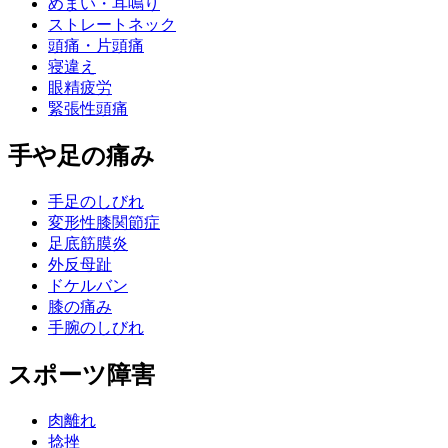
めまい・耳鳴り
ストレートネック
頭痛・片頭痛
寝違え
眼精疲労
緊張性頭痛
手や足の痛み
手足のしびれ
変形性膝関節症
足底筋膜炎
外反母趾
ドケルバン
膝の痛み
手腕のしびれ
スポーツ障害
肉離れ
捻挫