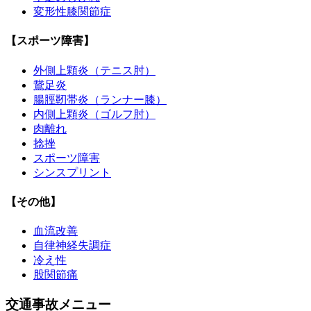
変形性膝関節症
【スポーツ障害】
外側上顆炎（テニス肘）
鵞足炎
腸脛靭帯炎（ランナー膝）
内側上顆炎（ゴルフ肘）
肉離れ
捻挫
スポーツ障害
シンスプリント
【その他】
血流改善
自律神経失調症
冷え性
股関節痛
交通事故メニュー