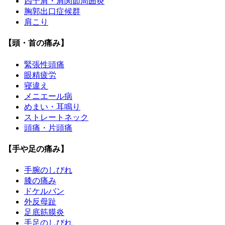
四十肩・肩関節周囲炎
胸郭出口症候群
肩こり
【頭・首の痛み】
緊張性頭痛
眼精疲労
寝違え
メニエール病
めまい・耳鳴り
ストレートネック
頭痛・片頭痛
【手や足の痛み】
手腕のしびれ
膝の痛み
ドケルバン
外反母趾
足底筋膜炎
手足のしびれ