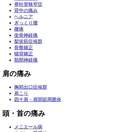
脊柱管狭窄症
背中の痛み
ヘルニア
ぎっくり腰
腰痛
坐骨神経痛
梨状筋症候群
骨盤矯正
猫背矯正
肋間神経痛
肩の痛み
胸郭出口症候群
肩こり
四十肩・肩関節周囲炎
頭・首の痛み
メニエール病