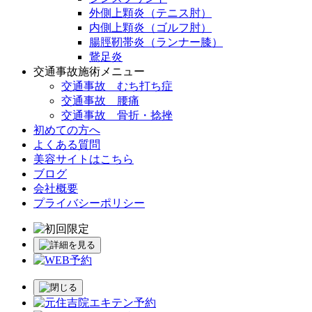
外側上顆炎（テニス肘）
内側上顆炎（ゴルフ肘）
腸脛靭帯炎（ランナー膝）
鵞足炎
交通事故施術メニュー
交通事故 むち打ち症
交通事故 腰痛
交通事故 骨折・捻挫
初めての方へ
よくある質問
美容サイトはこちら
ブログ
会社概要
プライバシーポリシー