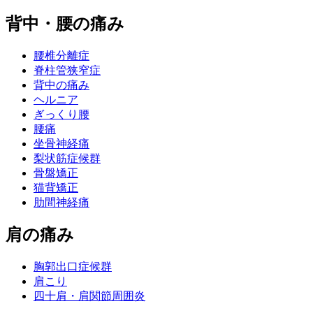
背中・腰の痛み
腰椎分離症
脊柱管狭窄症
背中の痛み
ヘルニア
ぎっくり腰
腰痛
坐骨神経痛
梨状筋症候群
骨盤矯正
猫背矯正
肋間神経痛
肩の痛み
胸郭出口症候群
肩こり
四十肩・肩関節周囲炎