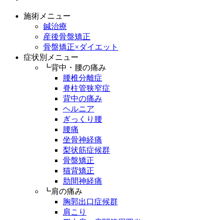
施術メニュー
鍼治療
産後骨盤矯正
骨盤矯正×ダイエット
症状別メニュー
┗背中・腰の痛み
腰椎分離症
脊柱管狭窄症
背中の痛み
ヘルニア
ぎっくり腰
腰痛
坐骨神経痛
梨状筋症候群
骨盤矯正
猫背矯正
肋間神経痛
┗肩の痛み
胸郭出口症候群
肩こり