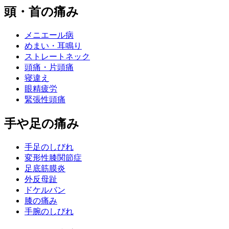
頭・首の痛み
メニエール病
めまい・耳鳴り
ストレートネック
頭痛・片頭痛
寝違え
眼精疲労
緊張性頭痛
手や足の痛み
手足のしびれ
変形性膝関節症
足底筋膜炎
外反母趾
ドケルバン
膝の痛み
手腕のしびれ