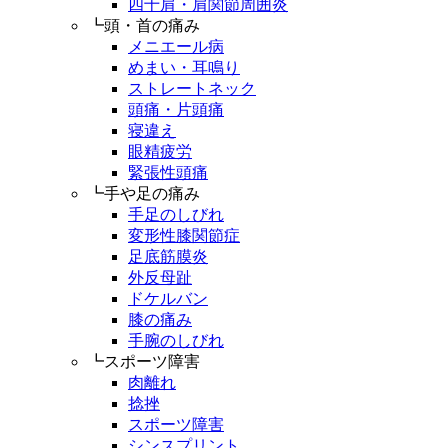
四十肩・肩関節周囲炎
┗頭・首の痛み
メニエール病
めまい・耳鳴り
ストレートネック
頭痛・片頭痛
寝違え
眼精疲労
緊張性頭痛
┗手や足の痛み
手足のしびれ
変形性膝関節症
足底筋膜炎
外反母趾
ドケルバン
膝の痛み
手腕のしびれ
┗スポーツ障害
肉離れ
捻挫
スポーツ障害
シンスプリント