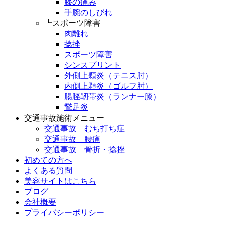
膝の痛み
手腕のしびれ
┗スポーツ障害
肉離れ
捻挫
スポーツ障害
シンスプリント
外側上顆炎（テニス肘）
内側上顆炎（ゴルフ肘）
腸脛靭帯炎（ランナー膝）
鵞足炎
交通事故施術メニュー
交通事故 むち打ち症
交通事故 腰痛
交通事故 骨折・捻挫
初めての方へ
よくある質問
美容サイトはこちら
ブログ
会社概要
プライバシーポリシー