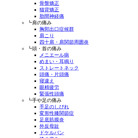
骨盤矯正
猫背矯正
肋間神経痛
┗肩の痛み
胸郭出口症候群
肩こり
四十肩・肩関節周囲炎
┗頭・首の痛み
メニエール病
めまい・耳鳴り
ストレートネック
頭痛・片頭痛
寝違え
眼精疲労
緊張性頭痛
┗手や足の痛み
手足のしびれ
変形性膝関節症
足底筋膜炎
外反母趾
ドケルバン