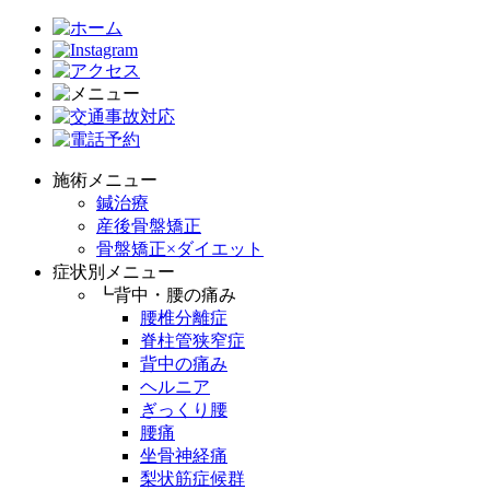
施術メニュー
鍼治療
産後骨盤矯正
骨盤矯正×ダイエット
症状別メニュー
┗背中・腰の痛み
腰椎分離症
脊柱管狭窄症
背中の痛み
ヘルニア
ぎっくり腰
腰痛
坐骨神経痛
梨状筋症候群