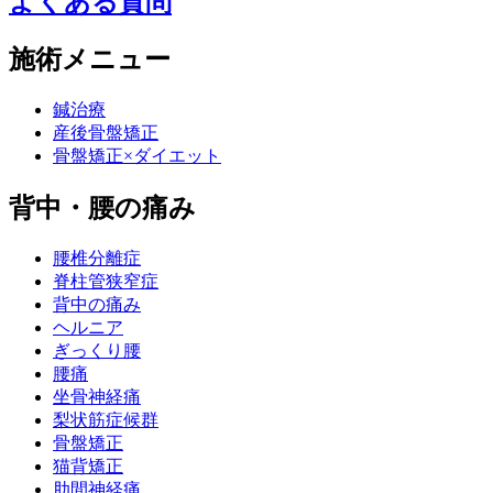
よくある質問
施術メニュー
鍼治療
産後骨盤矯正
骨盤矯正×ダイエット
背中・腰の痛み
腰椎分離症
脊柱管狭窄症
背中の痛み
ヘルニア
ぎっくり腰
腰痛
坐骨神経痛
梨状筋症候群
骨盤矯正
猫背矯正
肋間神経痛