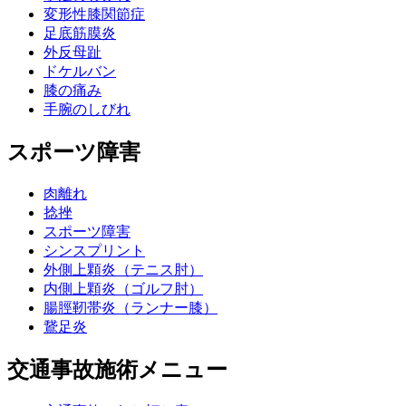
変形性膝関節症
足底筋膜炎
外反母趾
ドケルバン
膝の痛み
手腕のしびれ
スポーツ障害
肉離れ
捻挫
スポーツ障害
シンスプリント
外側上顆炎（テニス肘）
内側上顆炎（ゴルフ肘）
腸脛靭帯炎（ランナー膝）
鵞足炎
交通事故施術メニュー