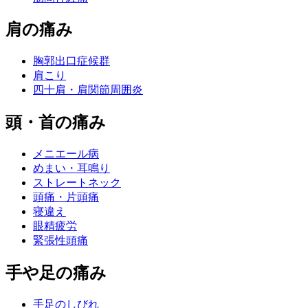
肩の痛み
胸郭出口症候群
肩こり
四十肩・肩関節周囲炎
頭・首の痛み
メニエール病
めまい・耳鳴り
ストレートネック
頭痛・片頭痛
寝違え
眼精疲労
緊張性頭痛
手や足の痛み
手足のしびれ